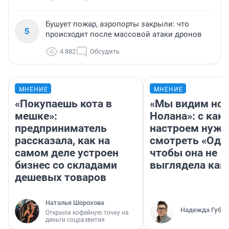
Бушует пожар, аэропорты закрыли: что
5
происходит после массовой атаки дронов
4 882
Обсудить
МНЕНИЕ
МНЕНИЕ
«Покупаешь кота в
«Мы видим нов
мешке»:
Нолана»: с как
предприниматель
настроем нужн
рассказала, как на
смотреть «Оди
самом деле устроен
чтобы она не
бизнес со складами
выглядела как
дешевых товаров
Наталья Шорохова
Надежда Губар
Открыла кофейную точку на
деньги соцразвития