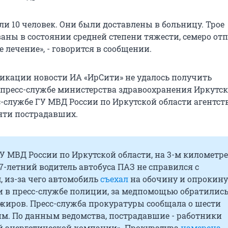
ли 10 человек. Они были доставлены в больницу. Трое
аны в состоянии средней степени тяжести, семеро от
 лечение», - говорится в сообщении.
икации новости ИА «ИрСити» не удалось получить
пресс-службе министерства здравоохранения Иркутс
с-службе ГУ МВД России по Иркутской области агентст
яти пострадавших.
 МВД России по Иркутской области, на 3-м километре
7-летний водитель автобуса ПАЗ не справился с
 из-за чего автомобиль
съехал
на обочину и опрокину
и в пресс-службе полиции, за медпомощью обратилис
ажиров. Пресс-служба прокуратуры сообщала о шести
м. По данным ведомства, пострадавшие - работники
й энергетической компании». Прокуратура
намерена