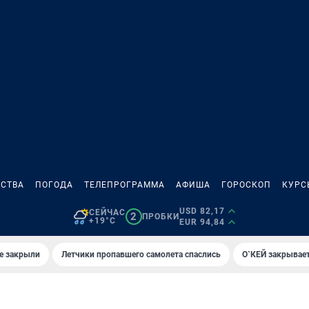
СТВА
ПОГОДА
ТЕЛЕПРОГРАММА
АФИША
ГОРОСКОП
КУРС
USD 82,17
СЕЙЧАС
2
ПРОБКИ
+19°C
EUR 94,84
е закрыли
Летчики пропавшего самолета спаслись
О`КЕЙ закрывает