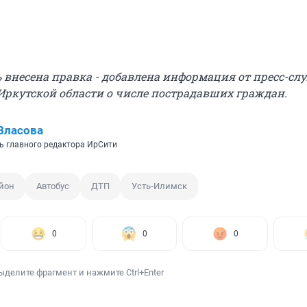
ть внесена правка - добавлена информация от пресс-с
Иркутской области о числе пострадавших граждан.
Власова
ь главного редактора ИрСити
йон
Автобус
ДТП
Усть-Илимск
0
0
0
ыделите фрагмент и нажмите Ctrl+Enter