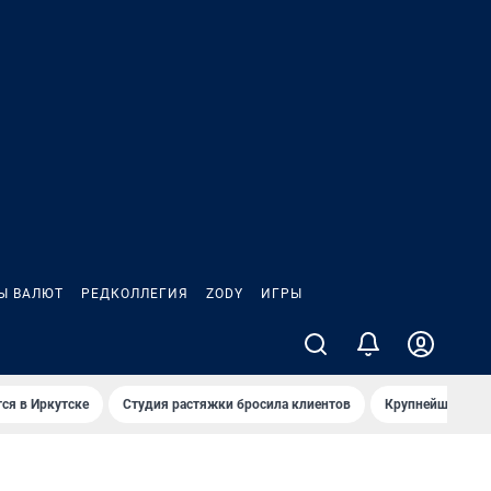
Ы ВАЛЮТ
РЕДКОЛЛЕГИЯ
ZODY
ИГРЫ
ся в Иркутске
Студия растяжки бросила клиентов
Крупнейшие про