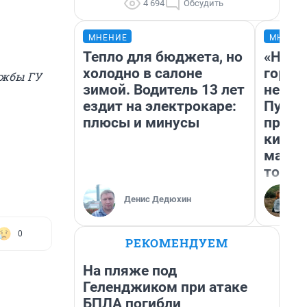
4 694
Обсудить
МНЕНИЕ
МНЕНИ
Тепло для бюджета, но
«Нет 
холодно в салоне
городо
лужбы ГУ
зимой. Водитель 13 лет
недоф
ездит на электрокаре:
Путеш
плюсы и минусы
проех
килом
машин
того
Денис Дедюхин
0
РЕКОМЕНДУЕМ
На пляже под
Геленджиком при атаке
БПЛА погибли