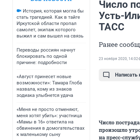
Число п
История, которая могла бы
Усть-Ил
стать трагедией. Как в тайге
Иркутской области пропал
ТАСС
самолет, экипаж которого
выжил и сам вышел на связь
Ранее сообщ
Переводы россиян начнут
блокировать по одной
23 ноября 2020, 14:02
причине: подробности
Написать
«Август принесет новые
возможности»: Тамара Глоба
назвала, кому из знаков
зодиака улыбнется удача
«Меня не просто отменяют,
меня хотят убить»: участница
«Мамы в 16» ответила на
Число пострада
обвинения в домогательствах
произошло утро
к маленькому сыну
на пресс-служб