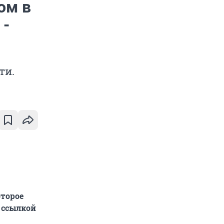
ом в
 -
ти.
оторое
 ссылкой