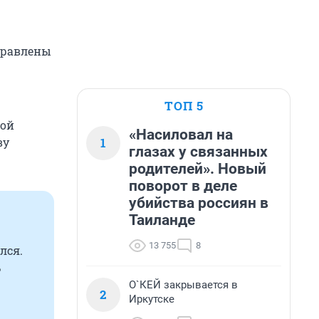
правлены
ТОП 5
кой
«Насиловал на
1
ву
глазах у связанных
родителей». Новый
поворот в деле
убийства россиян в
Таиланде
13 755
8
лся.
ь
О`КЕЙ закрывается в
2
Иркутске