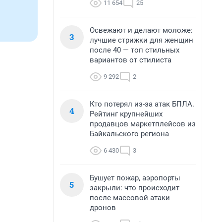
11 654
25
Освежают и делают моложе:
3
лучшие стрижки для женщин
после 40 — топ стильных
вариантов от стилиста
9 292
2
Кто потерял из-за атак БПЛА.
4
Рейтинг крупнейших
продавцов маркетплейсов из
Байкальского региона
6 430
3
Бушует пожар, аэропорты
5
закрыли: что происходит
после массовой атаки
дронов