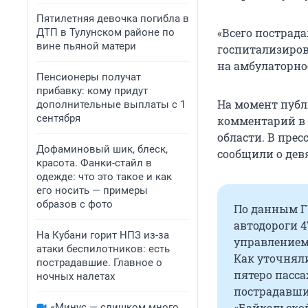
Пятилетняя девочка погибла в
«Всего пострада
ДТП в Тулунском районе по
вине пьяной матери
госпитализиров
на амбулаторное
Пенсионеры получат
прибавку: кому придут
На момент публ
дополнительные выплаты с 1
сентября
комментарий в 
области. В прес
Дофаминовый шик, блеск,
сообщили о дев
красота. Фанки-стайл в
одежде: что это такое и как
его носить — примеры
образов с фото
По данным ГУ
автодороги 4
На Кубани горит НПЗ из-за
управлением,
атаки беспилотников: есть
Как уточнял
пострадавшие. Главное о
пятеро пасс
ночных налетах
пострадавши
«Байкальско
«Минус — слишком много