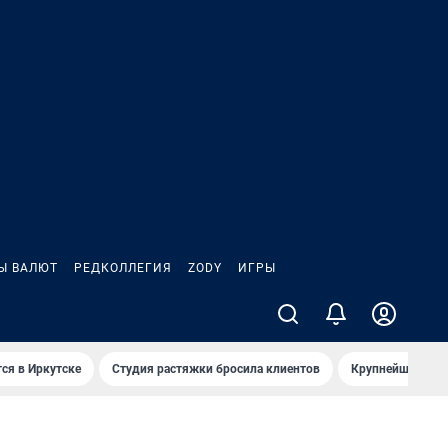
Ы ВАЛЮТ
РЕДКОЛЛЕГИЯ
ZODY
ИГРЫ
ся в Иркутске
Студия растяжки бросила клиентов
Крупнейшие про