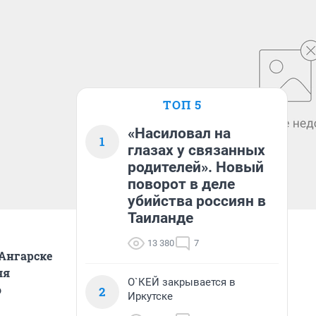
ТОП 5
«Насиловал на
1
глазах у связанных
родителей». Новый
поворот в деле
убийства россиян в
Таиланде
13 380
7
 Ангарске
яя
О`КЕЙ закрывается в
о
2
Иркутске