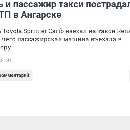
ь и пассажир такси пострада
ТП в Ангарске
oyota Sprinter Carib наехал на такси Ren
е чего пассажирская машина въехала в
ору.
543
 комментарий