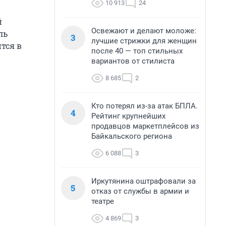
10 913
24
й
Освежают и делают моложе:
ль
3
лучшие стрижки для женщин
ится в
после 40 — топ стильных
вариантов от стилиста
8 685
2
Кто потерял из-за атак БПЛА.
4
Рейтинг крупнейших
продавцов маркетплейсов из
Байкальского региона
6 088
3
Иркутянина оштрафовали за
5
отказ от службы в армии и
театре
4 869
3