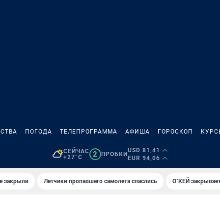
СТВА
ПОГОДА
ТЕЛЕПРОГРАММА
АФИША
ГОРОСКОП
КУРС
USD 81,41
СЕЙЧАС
2
ПРОБКИ
+27°C
EUR 94,06
е закрыли
Летчики пропавшего самолета спаслись
О`КЕЙ закрывает