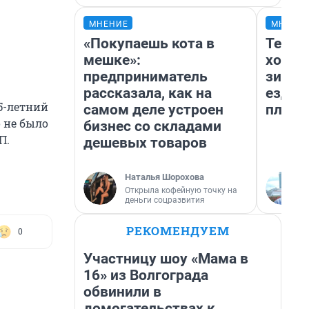
МНЕНИЕ
МНЕНИ
«Покупаешь кота в
Тепло
мешке»:
холод
предприниматель
зимой
рассказала, как на
ездит
5-летний
самом деле устроен
плюсы
о не было
бизнес со складами
П.
дешевых товаров
Наталья Шорохова
Открыла кофейную точку на
деньги соцразвития
РЕКОМЕНДУЕМ
0
Участницу шоу «Мама в
16» из Волгограда
обвинили в
домогательствах к