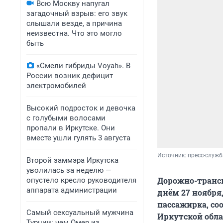
Всю Москву напугал
загадочный взрыв: его звук
слышали везде, а причина
неизвестна. Что это могло
быть
«Смели гибриды Voyah». В
России возник дефицит
электромобилей
Высокий подросток и девочка
с голубыми волосами
пропали в Иркутске. Они
вместе ушли гулять 3 августа
Источник: 
пресс-служб
Второй заммэра Иркутска
уволилась за неделю —
Дорожно-трансп
опустело кресло руководителя
аппарата администрации
днём 27 ноября
пассажирка, со
Самый сексуальный мужчина
Иркутской обла
Турции: чем Омер из