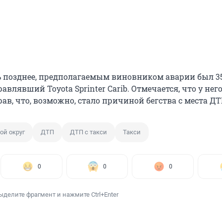
 позднее, предполагаемым виновником аварии был 3
авлявший Toyota Sprinter Carib. Отмечается, что у нег
ав, что, возможно, стало причиной бегства с места ДТ
ой округ
ДТП
ДТП с такси
Такси
0
0
0
ыделите фрагмент и нажмите Ctrl+Enter