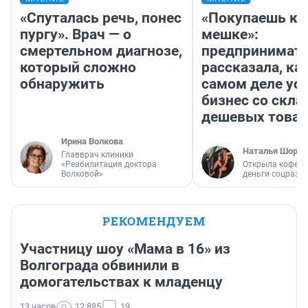
«Спуталась речь, понес
«Покупаешь ко
пургу». Врач — о
мешке»:
смертельном диагнозе,
предпринимат
который сложно
рассказала, как
обнаружить
самом деле ус
бизнес со скл
дешевых това
Ирина Волкова
Наталья Шорох
Главврач клиники
«Реабилитация доктора
Открыла кофейн
Волковой»
деньги соцразв
РЕКОМЕНДУЕМ
Участницу шоу «Мама в 16» из
Волгограда обвинили в
домогательствах к младенцу
13 часов
12 885
19