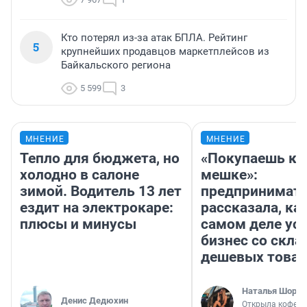
Кто потерял из-за атак БПЛА. Рейтинг
5
крупнейших продавцов маркетплейсов из
Байкальского региона
5 599
3
МНЕНИЕ
МНЕНИЕ
Тепло для бюджета, но
«Покупаешь ко
холодно в салоне
мешке»:
зимой. Водитель 13 лет
предпринимат
ездит на электрокаре:
рассказала, как
плюсы и минусы
самом деле ус
бизнес со скл
дешевых това
Наталья Шорох
Денис Дедюхин
Открыла кофейн