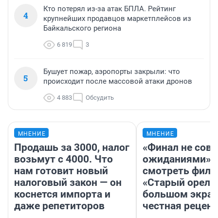
Кто потерял из-за атак БПЛА. Рейтинг
4
крупнейших продавцов маркетплейсов из
Байкальского региона
6 819
3
Бушует пожар, аэропорты закрыли: что
5
происходит после массовой атаки дронов
4 883
Обсудить
МНЕНИЕ
МНЕНИЕ
Продашь за 3000, налог
«Финал не совп
возьмут с 4000. Что
ожиданиями»: 
нам готовит новый
смотреть фил
налоговый закон — он
«Старый орел» 
коснется импорта и
большом экран
даже репетиторов
честная рецен