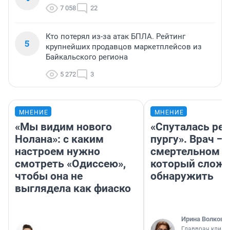
7 058
22
Кто потерял из-за атак БПЛА. Рейтинг
5
крупнейших продавцов маркетплейсов из
Байкальского региона
5 272
3
МНЕНИЕ
МНЕНИЕ
«Мы видим нового
«Спуталась реч
Нолана»: с каким
пургу». Врач — 
настроем нужно
смертельном д
смотреть «Одиссею»,
который слож
чтобы она не
обнаружить
выглядела как фиаско
Ирина Волкова
Главврач клини