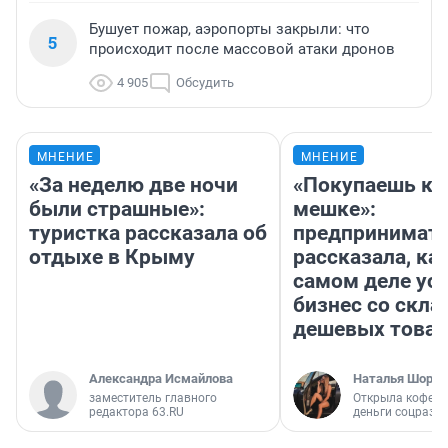
Бушует пожар, аэропорты закрыли: что
5
происходит после массовой атаки дронов
4 905
Обсудить
МНЕНИЕ
МНЕНИЕ
«За неделю две ночи
«Покупаешь ко
были страшные»:
мешке»:
туристка рассказала об
предпринимат
отдыхе в Крыму
рассказала, как
самом деле ус
бизнес со скл
дешевых това
Александра Исмайлова
Наталья Шорох
заместитель главного
Открыла кофейн
редактора 63.RU
деньги соцразв