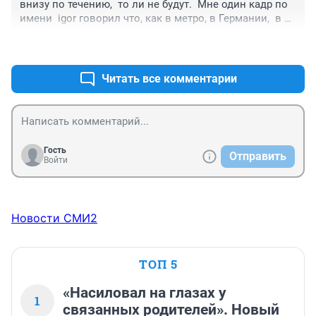
внизу по течению,  то ли не будут.  Мне один кадр по 
имени  igor говорил что, как в метро, в Германии,  в 
45ом не будет. К стати,  где этот igor?
+0
–0
Читать все комментарии
Гость
Отправить
Войти
Новости СМИ2
ТОП 5
«Насиловал на глазах у
1
связанных родителей». Новый