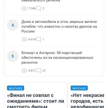
Байкальского региона
7 046
3
Дома и автомобили в огне, мирные жители
4
погибли: что известно о налетах дронов на
Россию
4 974
1
Блэкаут в Ангарске: 58 подстанций
5
обесточены из-за несанкционированных
раскопок
4 871
27
МНЕНИЕ
МНЕНИЕ
«Финал не совпал с
«Нет некрасив
ожиданиями»: стоит ли
городов, есть
смотреть фильм
недофинансиро