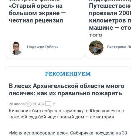
«Старый орел» на
Путешественн
большом экране —
проехали 2000
честная рецензия
километров по 
машине — стои
того
Надежда Губарь
Екатерина Лит
РЕКОМЕНДУЕМ
В лесах Архангельской области много
лисичек: как их правильно пожарить
20 часов
20 482
5
Кишечник был собран в гармошку: в Югре кошечка с
тяжелой судьбой ищет новый дом — ее история
«Меня исполосовали всю». Сибирячка похудела на 30