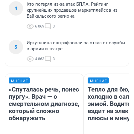
Кто потерял из-за атак БПЛА. Рейтинг
4
крупнейших продавцов маркетплейсов из
Байкальского региона
6 069
3
Иркутянина оштрафовали за отказ от службы
5
в армии и театре
4 863
3
МНЕНИЕ
МНЕНИЕ
«Спуталась речь, понес
Тепло для бюд
пургу». Врач — о
холодно в сало
смертельном диагнозе,
зимой. Водител
который сложно
ездит на элект
обнаружить
плюсы и мину