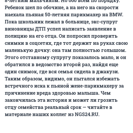
8-летним мальчиком. Но обо всём по порядку.
Ребенок шел по обочине, а на него на скорости
наехала пьяная 50-летняя парикмахер на BMW.
Пока школьник лежал в больнице, экс-супруг
виновницы ДТП успел написать заявление в
полицию на его отца. Он попросил проверить
снимки в соцсетях, где тот держит на руках свою
маленькую дочку: она там полностью голышом.
Этого отставному супругу показалось мало, и он
обратился в ведомство второй раз, найдя еще
один снимок, где вся семья сидела в джакузи.
Таким образом, видимо, он пытался избежать
встречного иска к пьяной жене-парикмахеру за
причинение вреда здоровью малыша. Чем
закончилась эта история и может ли грозить
отцу семейства реальный срок — читайте в
материале наших коллег из NGS24.RU.