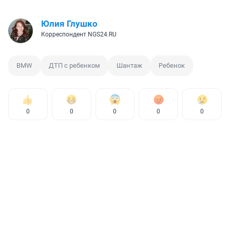
Юлия Глушко
Корреспондент NGS24.RU
BMW
ДТП с ребенком
Шантаж
Ребенок
0
0
0
0
0