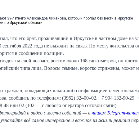
ют 39-летнего Александра Лиханова, который пропал без вести в Иркутске
и по Иркутской области
зал, что его брат, проживавший в Иркутске в частном доме на у
0 сентября 2022 года не выходит на связь. По месту жительства о
ворится в сообщении полиции.
лядит на свой возраст, ростом около 168 сантиметров, он плотн
опейский типа лица. Волосы темные, коротко стрижены, может 
.
ят граждан, обладающих какой-либо информацией о местонахож
а, сообщить по телефонам: (3952) 32–00–02, +7 904 132-90-29, +
78-48 или 02 (102 — с любого оператора сотовой связи).
фотографий и видео с места событий — в
нашем Telegram-канал
узнавайте всё самое интересное и важное из жизни региона пе