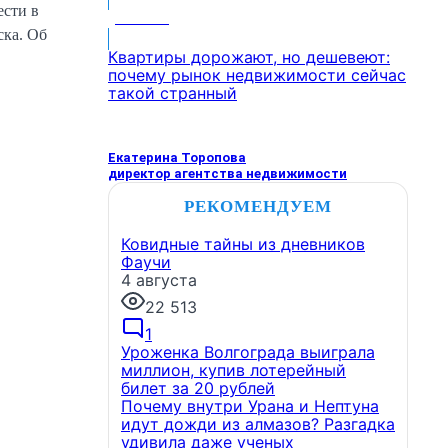
ести в
МНЕНИЕ
ска. Об
Квартиры дорожают, но дешевеют:
почему рынок недвижимости сейчас
такой странный
Екатерина Торопова
директор агентства недвижимости
РЕКОМЕНДУЕМ
Ковидные тайны из дневников
Фаучи
4 августа
22 513
1
Уроженка Волгограда выиграла
миллион, купив лотерейный
билет за 20 рублей
Почему внутри Урана и Нептуна
идут дожди из алмазов? Разгадка
удивила даже ученых