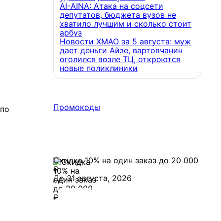
AI-AINA: Атака на соцсети
депутатов, бюджета вузов не
хватило лучшим и сколько стоит
арбуз
Новости ХМАО за 5 августа: муж
дает деньги Айзе, вартовчанин
оголился возле ТЦ, откроются
новые поликлиники
Промокоды
Скидка 10% на один заказ до 20 000
₽
До 31 августа, 2026