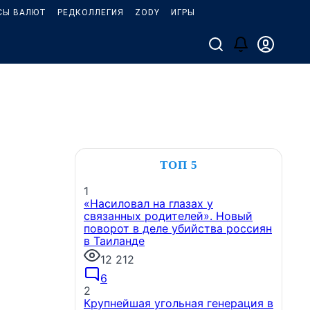
СЫ ВАЛЮТ
РЕДКОЛЛЕГИЯ
ZODY
ИГРЫ
ТОП 5
1
«Насиловал на глазах у
связанных родителей». Новый
поворот в деле убийства россиян
в Таиланде
12 212
6
2
Крупнейшая угольная генерация в