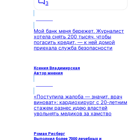
3
МНЕНИЕ
Мой банк меня бережет. Журналист
хотела снять 200 тысяч, чтобы
погасить кредит, — к ней домой
приехала служба безопасности
Ксения Владимирская
Автор мнения
МНЕНИЕ
«Поступила жалоба — значит, врач
виноват»: кардиохирург с 20-летним
стажем разнес идею властей
увольнять медиков за хамство
Роман Рисберг
Выполнил более 7000 лечебных и