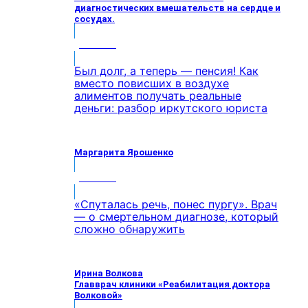
диагностических вмешательств на сердце и
сосудах.
МНЕНИЕ
Был долг, а теперь — пенсия! Как
вместо повисших в воздухе
алиментов получать реальные
деньги: разбор иркутского юриста
Маргарита Ярошенко
МНЕНИЕ
«Спуталась речь, понес пургу». Врач
— о смертельном диагнозе, который
сложно обнаружить
Ирина Волкова
Главврач клиники «Реабилитация доктора
Волковой»