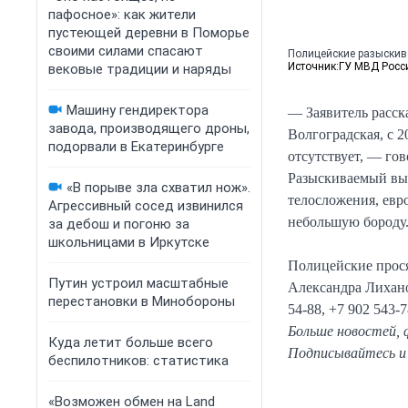
пафосное»: как жители
пустеющей деревни в Поморье
своими силами спасают
Полицейские разыскива
Источник:
ГУ МВД Росси
вековые традиции и наряды
Машину гендиректора
— Заявитель расска
завода, производящего дроны,
Волгоградская, с 2
подорвали в Екатеринбурге
отсутствует, — го
Разыскиваемый выг
«В порыве зла схватил нож».
телосложения, евр
Агрессивный сосед извинился
небольшую бороду
за дебош и погоню за
школьницами в Иркутске
Полицейские прос
Путин устроил масштабные
Александра Лиханов
перестановки в Минобороны
54-88, +7 902 543-
Больше новостей, 
Куда летит больше всего
Подписывайтесь и 
беспилотников: статистика
«Возможен обмен на Land