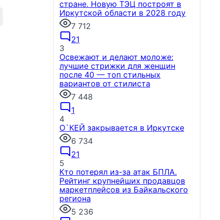
стране. Новую ТЭЦ построят в
Иркутской области в 2028 году
7 712
21
3
Освежают и делают моложе:
лучшие стрижки для женщин
после 40 — топ стильных
вариантов от стилиста
7 448
1
4
О`КЕЙ закрывается в Иркутске
6 734
21
5
Кто потерял из-за атак БПЛА.
Рейтинг крупнейших продавцов
маркетплейсов из Байкальского
региона
5 236