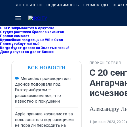
ВСЕ НОВОСТИ
НЕДВИЖИМОСТЬ
ПРОМОКОДЫ
ЗНАКО
О`КЕЙ закрывается в Иркутске
Студия растяжки бросила клиентов
Пропал самолет
Крупнейшие продавцы на WB и Ozon
Почему гибнут пчёлы?
Когда будет дорога на Золотые пески?
Двое депутатов делят бизнес
ПРОИСШЕСТВИЯ
ВСЕ НОВОСТИ
С 20 сен
Mercedes производителя
Ангарча
дронов подорвали под
Екатеринбургом —
исчезно
рассказываем все, что
известно о покушении
Александру Ли
Apple приняла журналиста за
пользователя под санкциями:
1 февраля 2023, 20:00
не пора ли переходить на