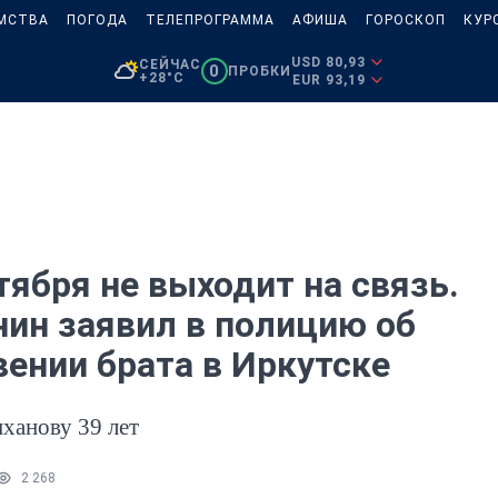
МСТВА
ПОГОДА
ТЕЛЕПРОГРАММА
АФИША
ГОРОСКОП
КУР
USD 80,93
СЕЙЧАС
0
ПРОБКИ
+28°C
EUR 93,19
тября не выходит на связь.
нин заявил в полицию об
вении брата в Иркутске
ханову 39 лет
2 268