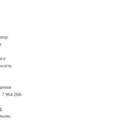
лице
н
ого
носить
дении
 7 964 268-
е
.
рвыми.