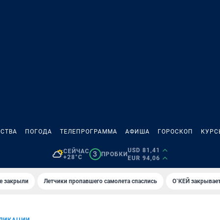
СТВА
ПОГОДА
ТЕЛЕПРОГРАММА
АФИША
ГОРОСКОП
КУРС
USD 81,41
СЕЙЧАС
3
ПРОБКИ
+28°C
EUR 94,06
е закрыли
Летчики пропавшего самолета спаслись
О`КЕЙ закрывает