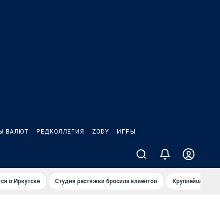
Ы ВАЛЮТ
РЕДКОЛЛЕГИЯ
ZODY
ИГРЫ
ся в Иркутске
Студия растяжки бросила клиентов
Крупнейшие про