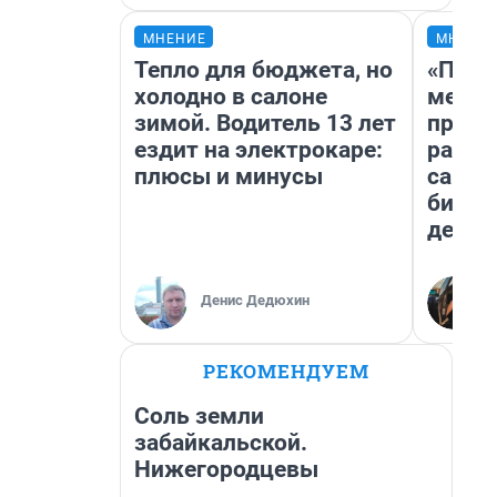
МНЕНИЕ
МНЕНИ
Тепло для бюджета, но
«Поку
холодно в салоне
мешке
зимой. Водитель 13 лет
предп
ездит на электрокаре:
расска
плюсы и минусы
самом
бизне
дешев
Денис Дедюхин
РЕКОМЕНДУЕМ
Соль земли
забайкальской.
Нижегородцевы