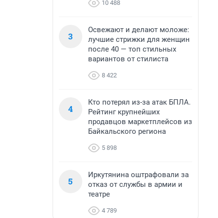
10 488
Освежают и делают моложе:
3
лучшие стрижки для женщин
после 40 — топ стильных
вариантов от стилиста
8 422
Кто потерял из-за атак БПЛА.
4
Рейтинг крупнейших
продавцов маркетплейсов из
Байкальского региона
5 898
Иркутянина оштрафовали за
5
отказ от службы в армии и
театре
4 789