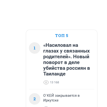
ТОП 5
«Насиловал на
1
глазах у связанных
родителей». Новый
поворот в деле
убийства россиян в
Таиланде
13 168
О`КЕЙ закрывается в
2
Иркутске