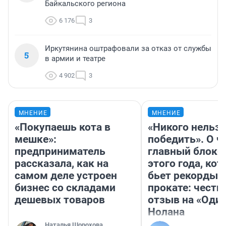
Байкальского региона
6 176
3
Иркутянина оштрафовали за отказ от службы
5
в армии и театре
4 902
3
МНЕНИЕ
МНЕНИЕ
«Покупаешь кота в
«Никого нельз
мешке»:
победить». О ч
предприниматель
главный блокб
рассказала, как на
этого года, ко
самом деле устроен
бьет рекорды 
бизнес со складами
прокате: честн
дешевых товаров
отзыв на «Оди
Нолана
Наталья Шорохова