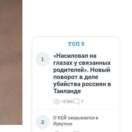
ТОП 5
«Насиловал на
1
глазах у связанных
родителей». Новый
поворот в деле
убийства россиян в
Таиланде
13 365
7
О`КЕЙ закрывается в
2
Иркутске