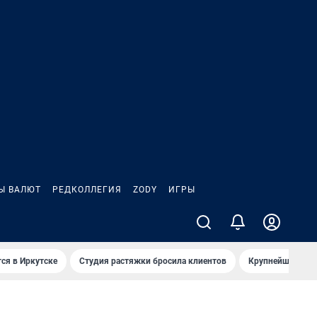
Ы ВАЛЮТ
РЕДКОЛЛЕГИЯ
ZODY
ИГРЫ
ся в Иркутске
Студия растяжки бросила клиентов
Крупнейшие про