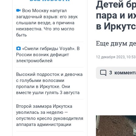
Детей бр
Всю Москву напугал
пара и и
загадочный взрыв: его звук
слышали везде, а причина
в Иркут
неизвестна. Что это могло
быть
Еще двум де
«Смели гибриды Voyah». В
России возник дефицит
12 декабря 2023, 10:53
электромобилей
3
коммент
Высокий подросток и девочка
с голубыми волосами
пропали в Иркутске. Они
вместе ушли гулять 3 августа
Второй заммэра Иркутска
уволилась за неделю —
опустело кресло руководителя
аппарата администрации