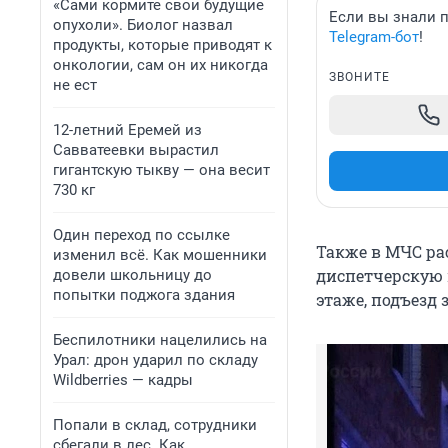
«Сами кормите свои будущие
Если вы знали п
опухоли». Биолог назвал
Telegram-бот
!
продукты, которые приводят к
онкологии, сам он их никогда
ЗВОНИТЕ
не ест
12-летний Еремей из
Савватеевки вырастил
гигантскую тыкву — она весит
730 кг
Один переход по ссылке
Также в МЧС ра
изменил всё. Как мошенники
диспетчерскую 
довели школьницу до
попытки поджога здания
этаже, подъезд
Беспилотники нацелились на
Урал: дрон ударил по складу
Wildberries — кадры
Попали в склад, сотрудники
сбегали в лес. Как