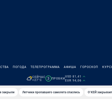
СТВА
ПОГОДА
ТЕЛЕПРОГРАММА
АФИША
ГОРОСКОП
КУРС
USD 81,41
СЕЙЧАС
3
ПРОБКИ
+27°C
EUR 94,06
е закрыли
Летчики пропавшего самолета спаслись
О`КЕЙ закрывает