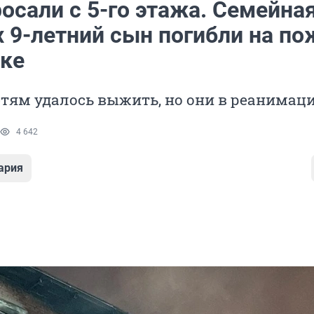
осали с 5-го этажа. Семейна
х 9-летний сын погибли на п
ске
тям удалось выжить, но они в реанимац
4 642
ария