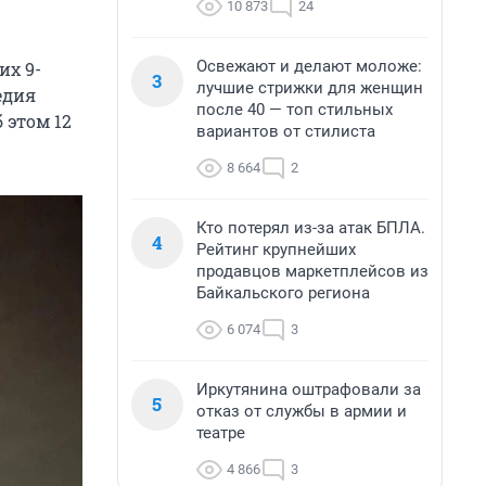
10 873
24
Освежают и делают моложе:
их 9-
3
лучшие стрижки для женщин
едия
после 40 — топ стильных
 этом 12
вариантов от стилиста
8 664
2
Кто потерял из-за атак БПЛА.
4
Рейтинг крупнейших
продавцов маркетплейсов из
Байкальского региона
6 074
3
Иркутянина оштрафовали за
5
отказ от службы в армии и
театре
4 866
3