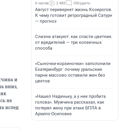
6 часов
2 485
Обсудить
Август перевернет жизнь Козерогов.
К чему готовит ретроградный Сатурн
— прогноз
Слизни атакуют: как спасти цветник
от вредителей — три копеечных
способа
«Сыночки-корзиночки» заполонили
Екатеринбург: почему уральские
парни массово оставили жен без
жчина и
цветов
а вниз,
чик
«Нашел Наденьку, а у нее пробита
сь не
голова». Мужчина рассказал, как
а вслед
потерял жену при атаке БПЛА в
Архипо-Осиповке