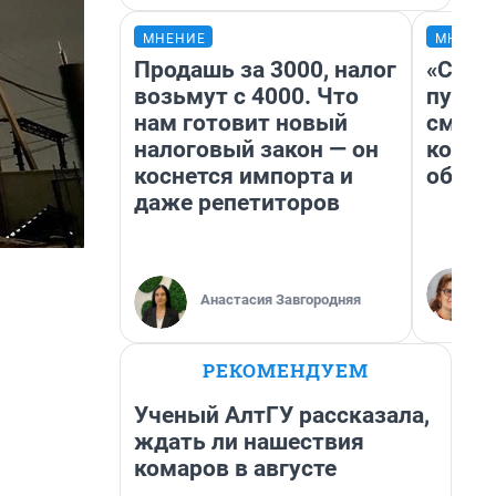
МНЕНИЕ
МНЕНИ
Продашь за 3000, налог
«Спут
возьмут с 4000. Что
пургу»
нам готовит новый
смерт
налоговый закон — он
котор
коснется импорта и
обнар
даже репетиторов
Анастасия Завгородняя
РЕКОМЕНДУЕМ
Ученый АлтГУ рассказала,
ждать ли нашествия
комаров в августе