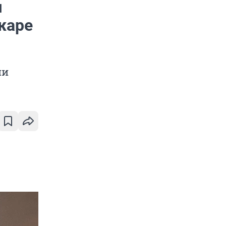
я
ожаре
ии