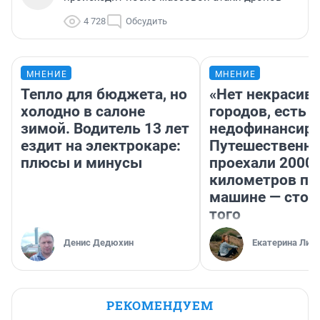
4 728
Обсудить
МНЕНИЕ
МНЕНИЕ
Тепло для бюджета, но
«Нет некрасив
холодно в салоне
городов, есть
зимой. Водитель 13 лет
недофинансиро
ездит на электрокаре:
Путешественн
плюсы и минусы
проехали 2000
километров по 
машине — стои
того
Денис Дедюхин
Екатерина Лит
РЕКОМЕНДУЕМ