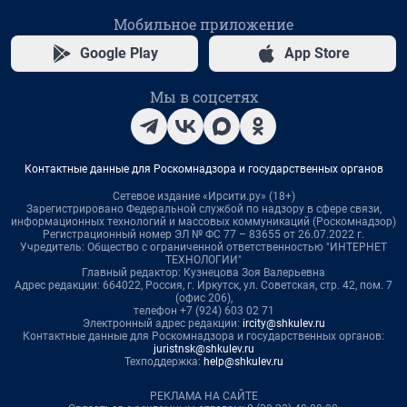
Мобильное приложение
Google Play
App Store
Мы в соцсетях
Контактные данные для Роскомнадзора и государственных органов
Сетевое издание «Ирсити.ру» (18+)
Зарегистрировано Федеральной службой по надзору в сфере связи,
информационных технологий и массовых коммуникаций (Роскомнадзор)
Регистрационный номер ЭЛ № ФС 77 – 83655 от 26.07.2022 г.
Учредитель: Общество с ограниченной ответственностью "ИНТЕРНЕТ
ТЕХНОЛОГИИ"
Главный редактор: Кузнецова Зоя Валерьевна
Адрес редакции: 664022, Россия, г. Иркутск, ул. Советская, стр. 42, пом. 7
(офис 206),
телефон +7 (924) 603 02 71
Электронный адрес редакции:
ircity@shkulev.ru
Контактные данные для Роскомнадзора и государственных органов:
juristnsk@shkulev.ru
Техподдержка:
help@shkulev.ru
РЕКЛАМА НА САЙТЕ