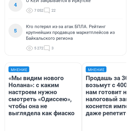
О`КЕЙ закрывается в Иркутске
4
7 052
22
Кто потерял из-за атак БПЛА. Рейтинг
5
крупнейших продавцов маркетплейсов из
Байкальского региона
5 272
3
МНЕНИЕ
МНЕНИЕ
«Мы видим нового
Продашь за 300
Нолана»: с каким
возьмут с 4000
настроем нужно
нам готовит н
смотреть «Одиссею»,
налоговый зако
чтобы она не
коснется импор
выглядела как фиаско
даже репетито