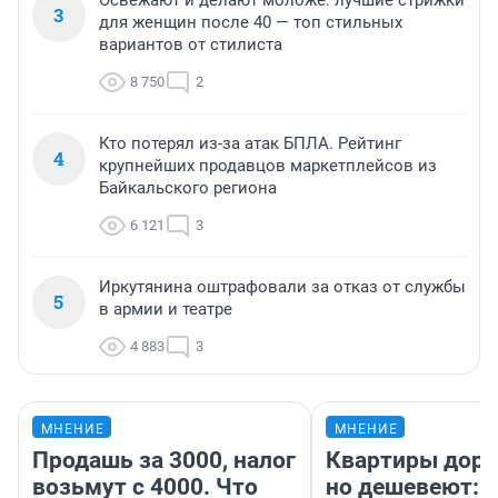
Освежают и делают моложе: лучшие стрижки
3
для женщин после 40 — топ стильных
вариантов от стилиста
8 750
2
Кто потерял из-за атак БПЛА. Рейтинг
4
крупнейших продавцов маркетплейсов из
Байкальского региона
6 121
3
Иркутянина оштрафовали за отказ от службы
5
в армии и театре
4 883
3
МНЕНИЕ
МНЕНИЕ
Продашь за 3000, налог
Квартиры дор
возьмут с 4000. Что
но дешевеют: 