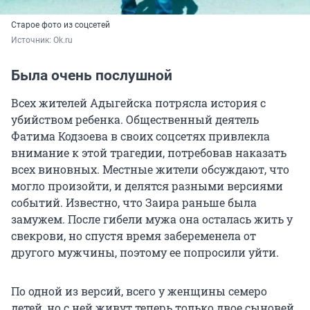
Старое фото из соцсетей
Источник: 
Ok.ru
Была очень послушной
Всех жителей Адыгейска потрясла история с
убийством ребенка. Общественный деятель
Фатима Кодзоева в своих соцсетях привлекла
внимание к этой трагедии, потребовав наказать
всех виновных. Местные жители обсуждают, что
могло произойти, и делятся разными версиями
событий. Известно, что Заира раньше была
замужем. После гибели мужа она осталась жить у
свекрови, но спустя время забеременела от
другого мужчины, поэтому ее попросили уйти.
По одной из версий, всего у женщины семеро
детей, но с ней живут теперь только двое сыновей