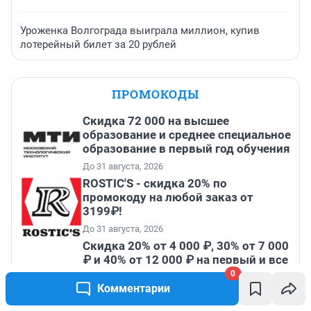
Уроженка Волгограда выиграла миллион, купив
лотерейный билет за 20 рублей
ПРОМОКОДЫ
Скидка 72 000 на высшее
образование и среднее специальное
образование в первый год обучения
До 31 августа, 2026
ROSTIC'S - скидка 20% по
промокоду на любой заказ от
3199₽!
До 31 августа, 2026
Скидка 20% от 4 000 ₽, 30% от 7 000
₽ и 40% от 12 000 ₽ на первый и все
повторные заказы по промокоду
0
ТРЕНД
Комментарии
До 15 августа, 2026