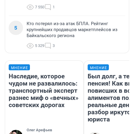
7 550
1
Кто потерял из-за атак БПЛА. Рейтинг
5
крупнейших продавцов маркетплейсов из
Байкальского региона
5 329
3
МНЕНИЕ
МНЕНИЕ
Наследие, которое
Был долг, а те
чудом не развалилось:
пенсия! Как вм
транспортный эксперт
повисших в во
разнес миф о «вечных»
алиментов пол
советских дорогах
реальные день
разбор иркутск
юриста
Олег Арефьев