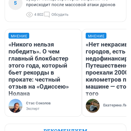
5
происходит после массовой атаки дронов
4 802
Обсудить
МНЕНИЕ
МНЕНИЕ
«Никого нельзя
«Нет некрасив
победить». О чем
городов, есть
главный блокбастер
недофинансиро
этого года, который
Путешественн
бьет рекорды в
проехали 2000
прокате: честный
километров по 
отзыв на «Одиссею»
машине — стои
Нолана
того
Стас Соколов
Екатерина Лит
Эксперт
РЕКОМЕНДУЕМ