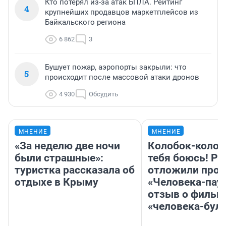
Кто потерял из-за атак БПЛА. Рейтинг
4
крупнейших продавцов маркетплейсов из
Байкальского региона
6 862
3
Бушует пожар, аэропорты закрыли: что
5
происходит после массовой атаки дронов
4 930
Обсудить
МНЕНИЕ
МНЕНИЕ
«За неделю две ночи
Колобок-колобо
были страшные»:
тебя боюсь! Ра
туристка рассказала об
отложили прок
отдыхе в Крыму
«Человека-пау
отзыв о фильм
«человека-бул