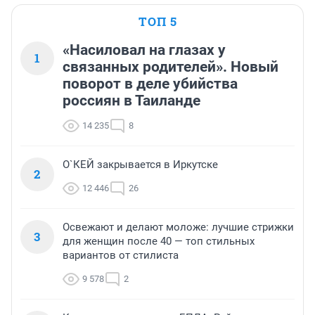
ТОП 5
«Насиловал на глазах у
1
связанных родителей». Новый
поворот в деле убийства
россиян в Таиланде
14 235
8
О`КЕЙ закрывается в Иркутске
2
12 446
26
Освежают и делают моложе: лучшие стрижки
3
для женщин после 40 — топ стильных
вариантов от стилиста
9 578
2