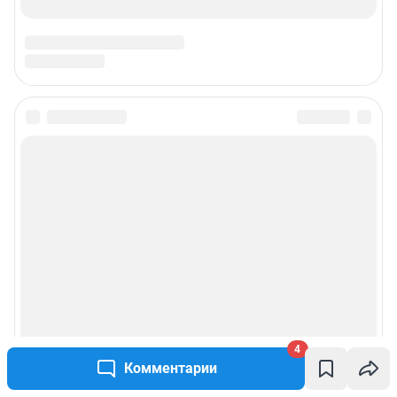
РЕКЛАМА НА САЙТЕ
Связаться с рекламным отделом: 8 (30-22) 40-08-90,
reklamaircity@shkulev.ru
Чат-бот в телеграм:
@shkulev_social_ircity_bot
Редакция сайта не несет ответственности за достоверность
информации, содержащейся в рекламных объявлениях.
Информация об ограничениях
Политика использования cookies
Рекомендательные системы
Пользовательское соглашение сервиса «Подписка без баннерной
рекламы»
Политика конфиденциальности и обработки персональных данных и
правила использования сайта
4
Комментарии
© ООО «Сеть городских порталов»
© ООО «Интернет Технологии»