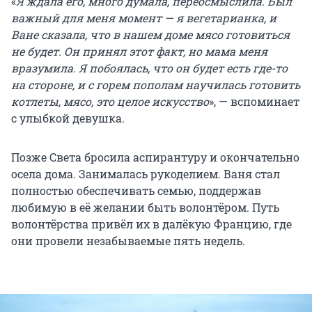
«
Я ждала его, много думала, переосмыслила. Был
важный для меня момент — я вегетарианка, и
Ване сказала, что в нашем доме мясо готовиться
не будет. Он принял этот факт, но мама меня
вразумила. Я побоялась, что он будет есть где-то
на стороне, и с горем пополам научилась готовить
котлеты, мясо, это целое искусство
», — вспоминает
с улыбкой девушка.
Позже Света бросила аспирантуру и окончательно
осела дома. Занималась рукоделием. Ваня стал
полностью обеспечивать семью, поддержав
любимую в её желании быть волонтёром. Путь
волонтёрства привёл их в далёкую Францию, где
они провели незабываемые пять недель.