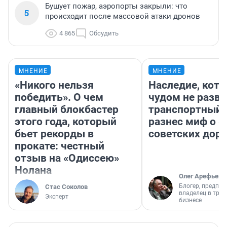
Бушует пожар, аэропорты закрыли: что
5
происходит после массовой атаки дронов
4 865
Обсудить
МНЕНИЕ
МНЕНИЕ
«Никого нельзя
Наследие, кото
победить». О чем
чудом не разва
главный блокбастер
транспортный 
этого года, который
разнес миф о 
бьет рекорды в
советских доро
прокате: честный
отзыв на «Одиссею»
Нолана
Олег Арефьев
Блогер, предпри
Стас Соколов
владелец в тра
Эксперт
бизнесе