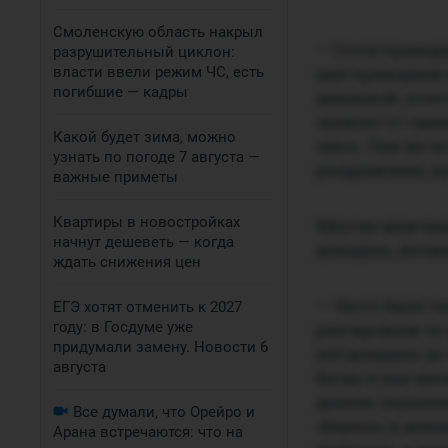
Смоленскую область накрыл
— Гости приходя
разрушительный циклон:
власти ввели режим ЧС, есть
мне приходили п
погибшие — кадры
девушкой, поэт
зависит от сме
Какой будет зима, можно
секса. Они же 
узнать по погоде 7 августа —
раздражение, кр
важные приметы
Квартиры в новостройках
Многие мужчины 
начнут дешеветь — когда
доходило, начи
ждать снижения цен
— Часто было т
ЕГЭ хотят отменить к 2027
году: в Госдуме уже
реагировали по
придумали замену. Новости 6
всё доходило до
августа
Когда я еще нич
давила управля
Все думали, что Орейро и
«Берешь и делае
Арана встречаются: что на