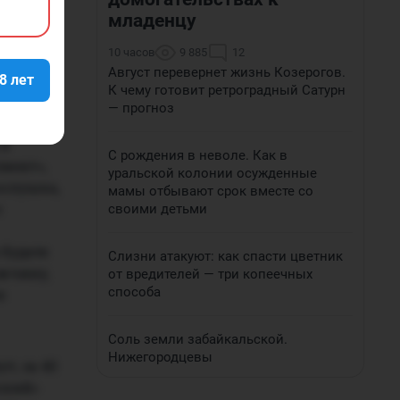
сала
младенцу
В ее
10 часов
9 885
12
Август перевернет жизнь Козерогов.
8 лет
К чему готовит ретроградный Сатурн
, какие
— прогноз
венно.
 в
С рождения в неволе. Как в
лиент»,
уральской колонии осужденные
рослушка,
мамы отбывают срок вместе со
о
своими детьми
 будете
Слизни атакуют: как спасти цветник
ужчину,
от вредителей — три копеечных
способа
е
Соль земли забайкальской.
Нижегородцевы
т, за 40
ский»