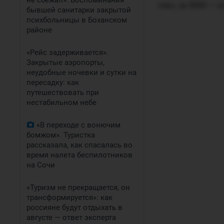
не сбежал». Воспоминания
секс, за 5000 —
бывшей санитарки закрытой
психбольницы в Боханском
районе
«Рейс задерживается».
Закрытые аэропорты,
неудобные ночевки и сутки на
пересадку: как
путешествовать при
нестабильном небе
«В переходе с вонючим
бомжом». Туристка
рассказала, как спасалась во
время налета беспилотников
на Сочи
«Туризм не прекращается, он
трансформируется»: как
россияне будут отдыхать в
августе — ответ эксперта