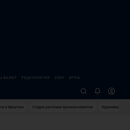
Ы ВАЛЮТ
РЕДКОЛЛЕГИЯ
ZODY
ИГРЫ
ся в Иркутске
Студия растяжки бросила клиентов
Крупнейшие про