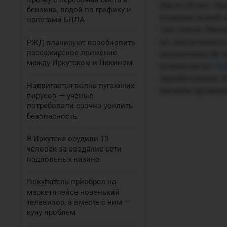
Насте 20 лет. О
бензина, водой по графику и
поисках новой 
налетами БПЛА
спа-салон. Ник
но закончилось 
РЖД планируют возобновить
пассажирское движение
выплатила ей ч
между Иркутском и Пекином
коллегам из
74.
зарабатывала. 
Надвигается волна пугающих
начали проверк
вирусов — ученые
потребовали срочно усилить
безопасность
В Иркутске осудили 13
человек за создание сети
подпольных казино
Покупатель приобрел на
маркетплейсе новенький
телевизор, а вместе с ним —
кучу проблем