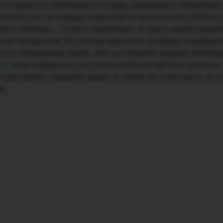
на актриса из небольшого города, приехала в Челябинск
жизни и из-за нужды в деньгах устроилась на работу 
акого интима — только имитация. А через месяц решил
всё скандалом. По словам девушки, хозяйка заведения
асть обещанных денег. Она рассказала нашим челяби
RU
, чем занималась на своем рабочем месте и сколько
В спа-салоне никакой вины за собой не чувствуют. В 
у.