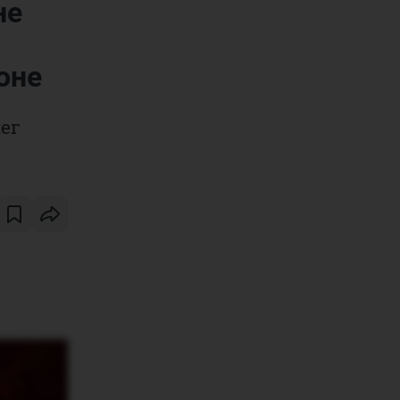
не
оне
ег