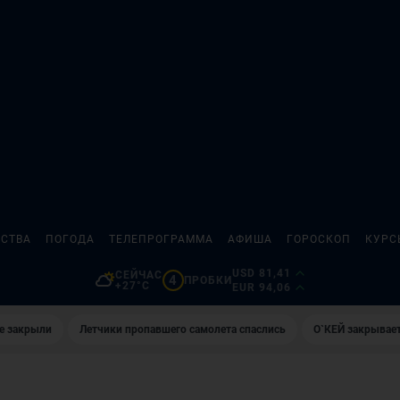
СТВА
ПОГОДА
ТЕЛЕПРОГРАММА
АФИША
ГОРОСКОП
КУРС
USD 81,41
СЕЙЧАС
4
ПРОБКИ
+27°C
EUR 94,06
е закрыли
Летчики пропавшего самолета спаслись
О`КЕЙ закрывает