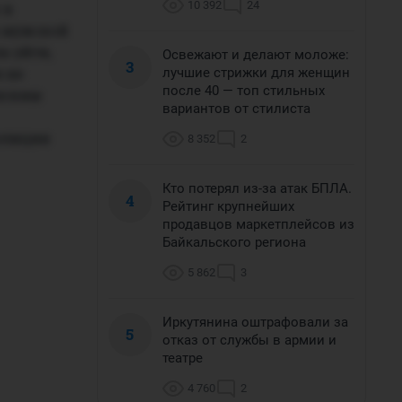
10 392
24
 в
в мужской
а уйти,
Освежают и делают моложе:
3
 не
лучшие стрижки для женщин
после 40 — топ стильных
нским
вариантов от стилиста
полиции
8 352
2
Кто потерял из-за атак БПЛА.
4
Рейтинг крупнейших
продавцов маркетплейсов из
Байкальского региона
5 862
3
Иркутянина оштрафовали за
5
отказ от службы в армии и
театре
4 760
2