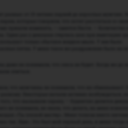
т разные: от 19-летних парней до взрослых мужчин. Н
арни, которые говорили, что хотят расстаться со сво
ому пришли изменять, — смеется Настя. — Количество
ны. Один раз у девушки стерлась шея при имитации о
используют только обычное жидкое мыло. У нее было
асные пятна. У меня такое же раздражение было на но
даже не понимали, что секса не будет. Когда же до н
нали злиться.
акое, что мужчины не понимали, что их обманывают. 
-разному. Некоторые начали активно возбуждаться, зл
 того, что вызывали охрану, — буднично делится деву
его не понимала, не знала, что делать, на меня психо
ющая: «Ты плохой мастер». Меня толком никто ничему
шь так. Иди». Это был мой первый день, и меня тогда