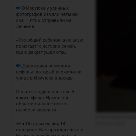
В Иркутске у уличных
фотографов изъяли четырех
сов — птиц отправили на
лечение
«Это общий ребенок, а не „муж
помогает“»: истории семей,
где в декрет ушел отец
Дорожники заменили
асфальт, который уложили на
улице в Иркутске в дождь
Ценятся люди с опытом. В
каких сферах Иркутской
области сильнее всего
выросла зарплата
В такой комнате Наст
«На 18 отдыхающих 18
Источник: 
Настя
поваров». Как проходит лето в
Крыму с перебоями света и