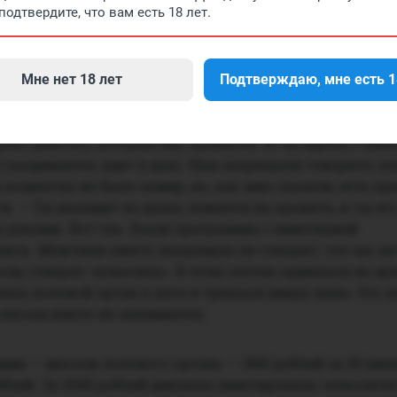
сии отработала одну смену и сбежала. Настя же подпи
подтвердите, что вам есть 18 лет.
 экземпляр ей на руки не выдали) и стала «мастером». 
«массаж» с имитацией полового акта.
Мне нет 18 лет
Подтверждаю, мне есть 1
жчина, ты выходишь на показ, менеджер рассказывает
, напрямую не говорит ни о каком интиме, только кос
ет девочку, которая ему нравится. И ты идешь с ним
 раздевается, идет в душ. Нам запрещали говорить «к
 в комнатах не было камер, но, как мне сказали, есть п
я. — Он выходит из душа, ложится на кровать, и ты ег
 руками. Вот так. Были программы с имитацией
секса. Мужчине никто напрямую не говорит, что вы не
ом, говорят «классика». В этом случае садишься на м
шь половой орган к ноге и трешься вверх-вниз. Это н
сексом никто не занимается.
ма — массаж полового органа — 1500 рублей за 30 мину
ублей. За 3000 рублей девушка имитировала «классиче