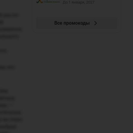
До 1 января, 2027
е раз ко
ей
Все промокоды
 клиентов
рального
ге.
их это
Они
иться,
шка. —
логически
 не учил:
 выбрал