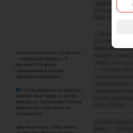
Подруга Анаста
договор (второй
задачи входил 
— Приезжает му
есть программы
Мужчина выбира
«Как они получают сто баллов
комнату. Клиент
— серьезный вопрос». О
только «гость»,
кризисе ЕГЭ, всего
— уточняет Наст
образования и ужасах
удовлетворяешь
приемной кампании
классического 
«Если сверху летит ракета и
заниматься секс
сжигает мой товар, то это не
рукой прижимае
мой риск». Основатель Levrana
проституция — 
обрушился с критикой на
Татьяну Ким
Базовая програм
«Мы молились, чтобы никто
минут — 2000 р