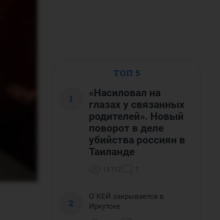
ТОП 5
«Насиловал на
1
глазах у связанных
родителей». Новый
поворот в деле
убийства россиян в
Таиланде
13 112
7
О`КЕЙ закрывается в
2
Иркутске