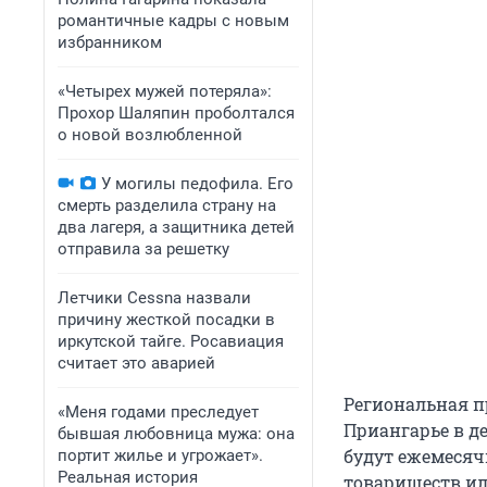
романтичные кадры с новым
избранником
«Четырех мужей потеряла»:
Прохор Шаляпин проболтался
о новой возлюбленной
У могилы педофила. Его
смерть разделила страну на
два лагеря, а защитника детей
отправила за решетку
Летчики Cessna назвали
причину жесткой посадки в
иркутской тайге. Росавиация
считает это аварией
Региональная п
«Меня годами преследует
Приангарье в де
бывшая любовница мужа: она
будут ежемесяч
портит жилье и угрожает».
Реальная история
товариществ ил