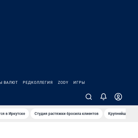
Ы ВАЛЮТ
РЕДКОЛЛЕГИЯ
ZODY
ИГРЫ
ся в Иркутске
Студия растяжки бросила клиентов
Крупнейшие про