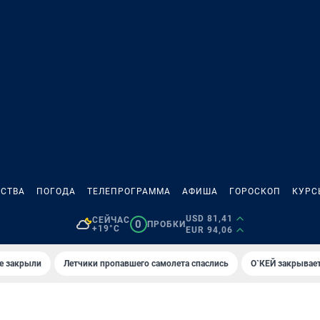
СТВА
ПОГОДА
ТЕЛЕПРОГРАММА
АФИША
ГОРОСКОП
КУРС
USD 81,41
СЕЙЧАС
0
ПРОБКИ
+19°C
EUR 94,06
е закрыли
Летчики пропавшего самолета спаслись
О`КЕЙ закрывает