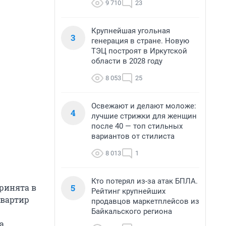
9 710
23
Крупнейшая угольная
3
генерация в стране. Новую
ТЭЦ построят в Иркутской
области в 2028 году
8 053
25
Освежают и делают моложе:
4
лучшие стрижки для женщин
после 40 — топ стильных
вариантов от стилиста
8 013
1
Кто потерял из-за атак БПЛА.
5
принята в
Рейтинг крупнейших
квартир
продавцов маркетплейсов из
Байкальского региона
а.