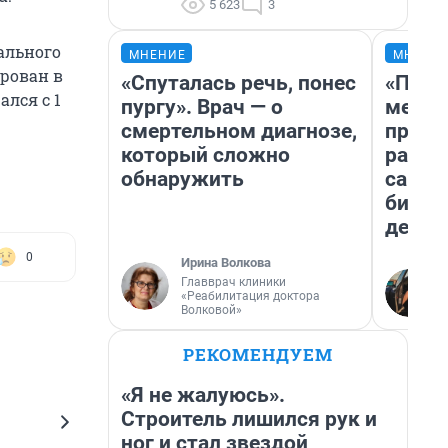
5 623
3
ального
МНЕНИЕ
МНЕНИ
рован в
«Спуталась речь, понес
«Поку
ался с 1
пургу». Врач — о
мешке
смертельном диагнозе,
предп
который сложно
расска
обнаружить
самом
бизне
дешев
0
Ирина Волкова
Главврач клиники
«Реабилитация доктора
Волковой»
РЕКОМЕНДУЕМ
«Я не жалуюсь».
Строитель лишился рук и
ног и стал звездой