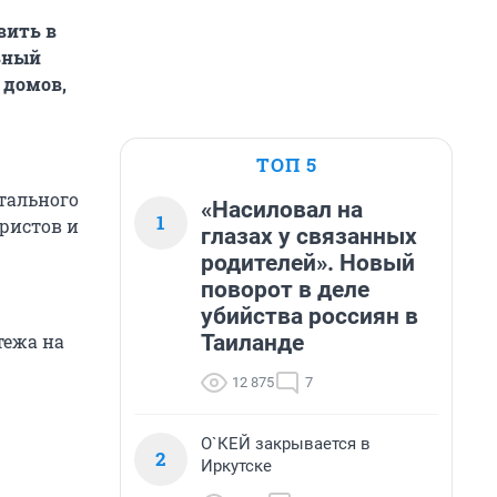
вить в
ьный
 домов,
ТОП 5
тального
«Насиловал на
1
ристов и
глазах у связанных
родителей». Новый
поворот в деле
убийства россиян в
Таиланде
тежа на
12 875
7
О`КЕЙ закрывается в
2
Иркутске