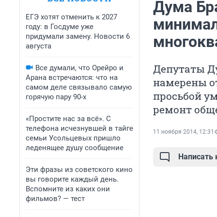
Дума Бр
ЕГЭ хотят отменить к 2027
минимал
году: в Госдуме уже
придумали замену. Новости 6
многокв
августа
Депутаты Д
Все думали, что Орейро и
Арана встречаются: что на
намерены от
самом деле связывало самую
просьбой у
горячую пару 90-х
ремонт общ
«Простите нас за всё». С
телефона исчезнувшей в тайге
11 ноября 2014, 12:31
семьи Усольцевых пришло
леденящее душу сообщение
Написать
Эти фразы из советского кино
вы говорите каждый день.
Вспомните из каких они
фильмов? — тест