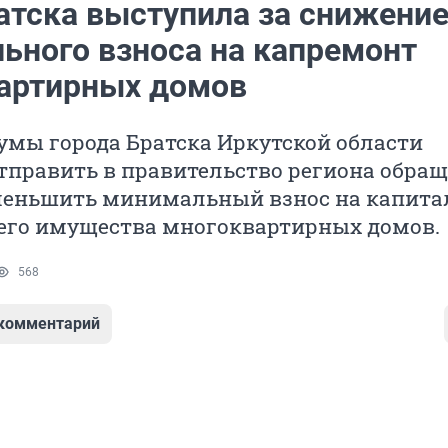
атска выступила за снижени
ьного взноса на капремонт
артирных домов
умы города Братска Иркутской области
править в правительство региона обращ
меньшить минимальный взнос на капит
его имущества многоквартирных домов.
568
 комментарий