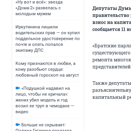
«Ну вот и всё»: звезда
Депутаты Думы 
«Дома-2» развелась с
молодым мужем
правительство
взнос на капи
Иркутянина лишили
сообщается 11 
водительских прав — он купил
поддельное удостоверение по
почте и опять попался
«Братские парл
экипажу ДПС
существующего 
ремонта многок
Кому признаются в любви, а
представителей 
кому разобьют сердце:
любовный гороскоп на август
Также депутаты
«Подушкой надавил на
разъяснительну
лицо, чтобы не кричала»:
капитальный р
жених убил модель и год
возил ее труп в чемодане —
видео
Больше не скрывает:
Полина Гагарина показала