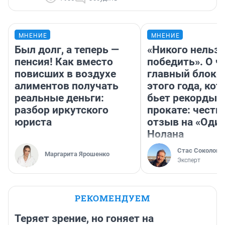
МНЕНИЕ
МНЕНИЕ
Был долг, а теперь —
«Никого нельз
пенсия! Как вместо
победить». О ч
повисших в воздухе
главный блокб
алиментов получать
этого года, ко
реальные деньги:
бьет рекорды 
разбор иркутского
прокате: честн
юриста
отзыв на «Оди
Нолана
Стас Соколов
Маргарита Ярошенко
Эксперт
РЕКОМЕНДУЕМ
Теряет зрение, но гоняет на