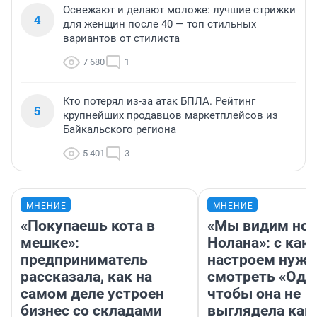
Освежают и делают моложе: лучшие стрижки
4
для женщин после 40 — топ стильных
вариантов от стилиста
7 680
1
Кто потерял из-за атак БПЛА. Рейтинг
5
крупнейших продавцов маркетплейсов из
Байкальского региона
5 401
3
МНЕНИЕ
МНЕНИЕ
«Покупаешь кота в
«Мы видим нов
мешке»:
Нолана»: с как
предприниматель
настроем нужн
рассказала, как на
смотреть «Оди
самом деле устроен
чтобы она не
бизнес со складами
выглядела как