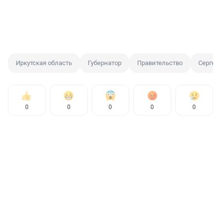
Иркутская область
Губернатор
Правительство
Сергей
0
0
0
0
0