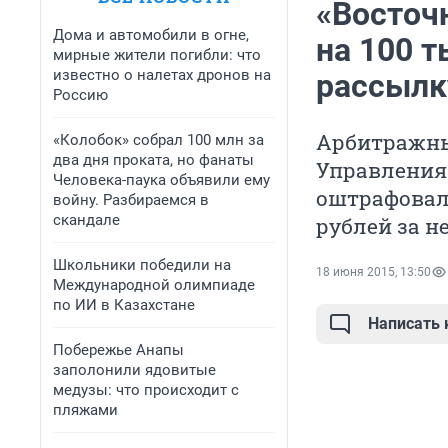
«Восточ
Дома и автомобили в огне,
на 100 т
мирные жители погибли: что
известно о налетах дронов на
рассылк
Россию
Арбитражны
«Колобок» собрал 100 млн за
два дня проката, но фанаты
Управления
Человека-паука объявили ему
оштрафовал 
войну. Разбираемся в
скандале
рублей за н
Школьники победили на
18 июня 2015, 13:50
Международной олимпиаде
по ИИ в Казахстане
Написать
Побережье Анапы
заполонили ядовитые
медузы: что происходит с
пляжами