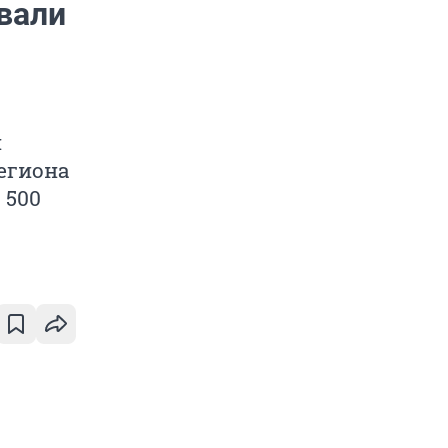
вали
и
егиона
 500