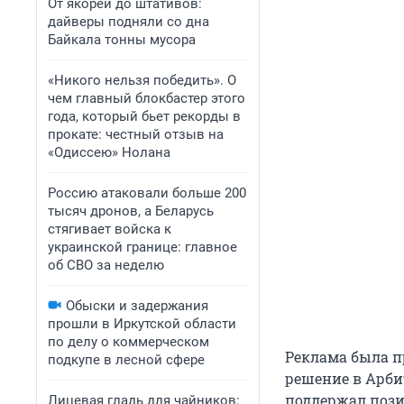
От якорей до штативов:
дайверы подняли со дна
Байкала тонны мусора
«Никого нельзя победить». О
чем главный блокбастер этого
года, который бьет рекорды в
прокате: честный отзыв на
«Одиссею» Нолана
Россию атаковали больше 200
тысяч дронов, а Беларусь
стягивает войска к
украинской границе: главное
об СВО за неделю
Обыски и задержания
прошли в Иркутской области
по делу о коммерческом
Реклама была п
подкупе в лесной сфере
решение в Арбит
поддержал пози
Лицевая гладь для чайников: