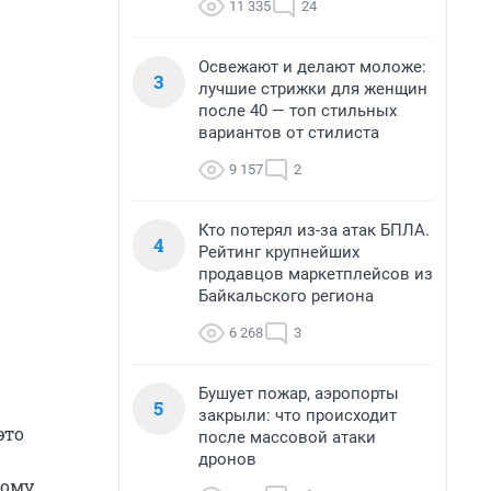
11 335
24
Освежают и делают моложе:
3
лучшие стрижки для женщин
после 40 — топ стильных
вариантов от стилиста
9 157
2
Кто потерял из-за атак БПЛА.
4
Рейтинг крупнейших
продавцов маркетплейсов из
Байкальского региона
6 268
3
Бушует пожар, аэропорты
5
закрыли: что происходит
это
после массовой атаки
дронов
ному