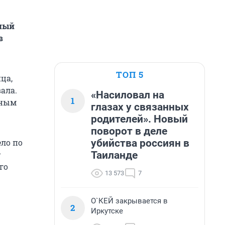
ный
в
ТОП 5
ца,
ала.
«Насиловал на
1
тным
глазах у связанных
родителей». Новый
поворот в деле
убийства россиян в
ло по
Таиланде
т
го
13 573
7
О`КЕЙ закрывается в
2
Иркутске