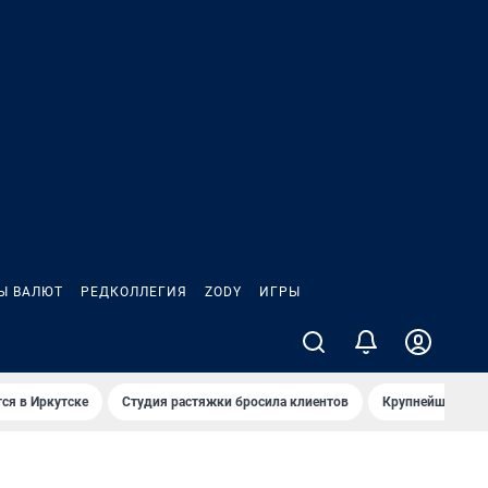
Ы ВАЛЮТ
РЕДКОЛЛЕГИЯ
ZODY
ИГРЫ
ся в Иркутске
Студия растяжки бросила клиентов
Крупнейшие про