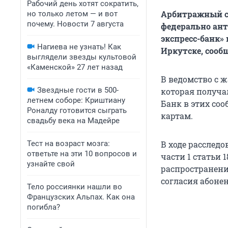
Рабочий день хотят сократить,
Арбитражный с
но только летом — и вот
почему. Новости 7 августа
федерально ан
экспресс-банк» 
Нагиева не узнать! Как
Иркутске, сооб
выглядели звезды культовой
«Каменской» 27 лет назад
В ведомство с 
Звездные гости в 500-
которая получал
летнем соборе: Криштиану
Банк в этих со
Роналду готовится сыграть
картам.
свадьбу века на Мадейре
Тест на возраст мозга:
В ходе расслед
ответьте на эти 10 вопросов и
части 1 статьи 
узнайте свой
распространени
согласия абоне
Тело россиянки нашли во
Французских Альпах. Как она
погибла?