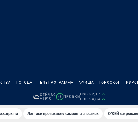
СТВА
ПОГОДА
ТЕЛЕПРОГРАММА
АФИША
ГОРОСКОП
КУРС
USD 82,17
СЕЙЧАС
0
ПРОБКИ
+19°C
EUR 94,84
е закрыли
Летчики пропавшего самолета спаслись
О`КЕЙ закрывает