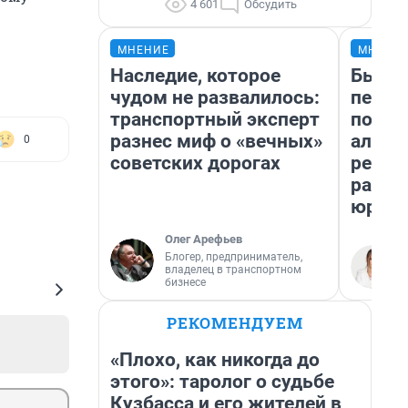
4 601
Обсудить
МНЕНИЕ
МНЕНИ
Наследие, которое
Был до
чудом не развалилось:
пенси
транспортный эксперт
повис
разнес миф о «вечных»
алиме
0
советских дорогах
реаль
разбо
юрист
Олег Арефьев
Блогер, предприниматель,
владелец в транспортном
бизнесе
РЕКОМЕНДУЕМ
«Плохо, как никогда до
этого»: таролог о судьбе
Кузбасса и его жителей в