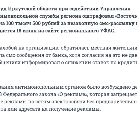
уд Иркутской области при содействии Управления
тимонопольной службы региона оштрафовал «Восточ
на 100 тысяч 500 рублей за незаконную смс-рассылку 
щается 18 июня на сайте регионального УФАС.
жалобой на организацию обратилась местная жительни
а смс-сообщения от банка, хотя согласия на это не дав
общениях информировал о снижении ставок по креди
ования антимонопольным органом было возбуждено де
18 Федерального закона «О рекламе», которая запрещае
е рекламы по сетям электросвязи без предварительно
нта или адресата на получение рекламы.