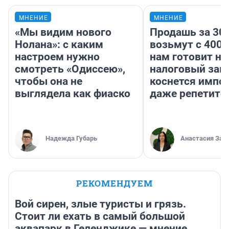
МНЕНИЕ
МНЕНИЕ
«Мы видим нового
Продашь за 300
Нолана»: с каким
возьмут с 4000
настроем нужно
нам готовит н
смотреть «Одиссею»,
налоговый зако
чтобы она не
коснется импор
выглядела как фиаско
даже репетито
Надежда Губарь
Анастасия Зав
РЕКОМЕНДУЕМ
Вой сирен, злые туристы и грязь.
Стоит ли ехать в самый большой
аквапарк в Геленджике — мнение