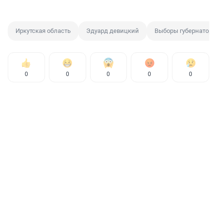
Иркутская область
Эдуард девицкий
Выборы губернатора
0
0
0
0
0