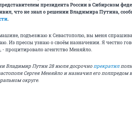
редставителем президента России в Сибирском фед
аявил, что не знал о решении Владимира Путина, сооб
сти
.
 машине, подъезжаю к Севастополю, вы меня спрашивае
наю. Из прессы узнаю о своём назначении. Я честно гов
», - процитировало агентство Меняйло.
ии Владимир Путин 28 июля досрочно
прекратил
пол
вастополя Сергея Меняйло и назначил его полпредом 
ральном округе.