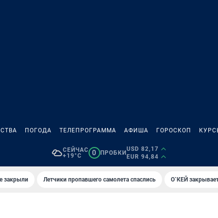
СТВА
ПОГОДА
ТЕЛЕПРОГРАММА
АФИША
ГОРОСКОП
КУРС
USD 82,17
СЕЙЧАС
0
ПРОБКИ
+19°C
EUR 94,84
е закрыли
Летчики пропавшего самолета спаслись
О`КЕЙ закрывает