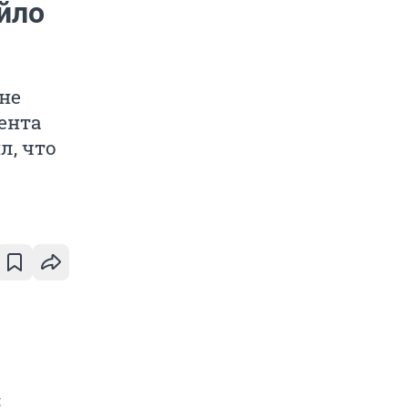
йло
не
ента
л, что
й