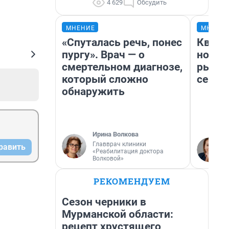
4 629
Обсудить
МНЕНИЕ
МНЕНИ
«Спуталась речь, понес
Кварт
пургу». Врач — о
но де
смертельном диагнозе,
рынок
который сложно
сейча
обнаружить
Ирина Волкова
Главврач клиники
равить
«Реабилитация доктора
Волковой»
РЕКОМЕНДУЕМ
Сезон черники в
Мурманской области:
рецепт хрустящего