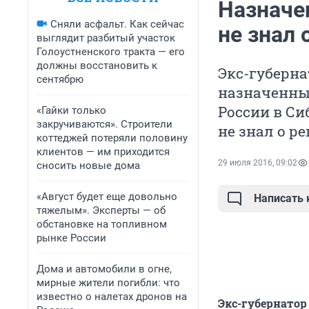
Назначе
Сняли асфальт. Как сейчас
не знал 
выглядит разбитый участок
Голоустненского тракта — его
должны восстановить к
Экс-губерна
сентябрю
назначенны
России в Си
«Гайки только
закручиваются». Строители
не знал о 
коттеджей потеряли половину
клиентов — им приходится
29 июля 2016, 09:02
сносить новые дома
«Август будет еще довольно
Написать
тяжелым». Эксперты — об
обстановке на топливном
рынке России
Дома и автомобили в огне,
мирные жители погибли: что
известно о налетах дронов на
Экс-губернатор