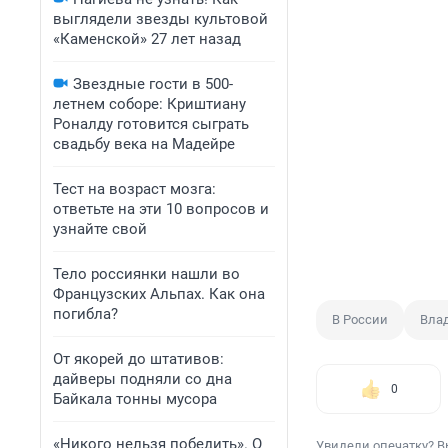
выглядели звезды культовой
«Каменской» 27 лет назад
Звездные гости в 500-
летнем соборе: Криштиану
Роналду готовится сыграть
свадьбу века на Мадейре
Тест на возраст мозга:
ответьте на эти 10 вопросов и
узнайте свой
Тело россиянки нашли во
Французских Альпах. Как она
погибла?
В России
Вла
От якорей до штативов:
дайверы подняли со дна
0
Байкала тонны мусора
«Никого нельзя победить». О
Увидели опечатку? В