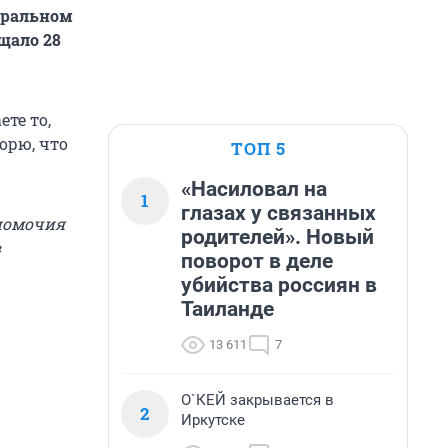
еральном
щало 28
те то,
орю, что
ТОП 5
«Насиловал на
1
глазах у связанных
номочия
родителей». Новый
в
поворот в деле
убийства россиян в
Таиланде
13 611
7
О`КЕЙ закрывается в
2
Иркутске