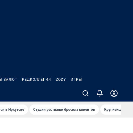
Ы ВАЛЮТ
РЕДКОЛЛЕГИЯ
ZODY
ИГРЫ
ся в Иркутске
Студия растяжки бросила клиентов
Крупнейшие про