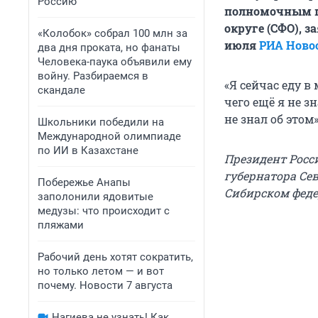
Россию
полномочным п
округе (СФО), з
«Колобок» собрал 100 млн за
июля
РИА Ново
два дня проката, но фанаты
Человека-паука объявили ему
войну. Разбираемся в
«Я сейчас еду в
скандале
чего ещё я не з
не знал об этом
Школьники победили на
Международной олимпиаде
по ИИ в Казахстане
Президент Росс
губернатора Се
Побережье Анапы
Сибирском феде
заполонили ядовитые
медузы: что происходит с
пляжами
Рабочий день хотят сократить,
но только летом — и вот
почему. Новости 7 августа
Нагиева не узнать! Как