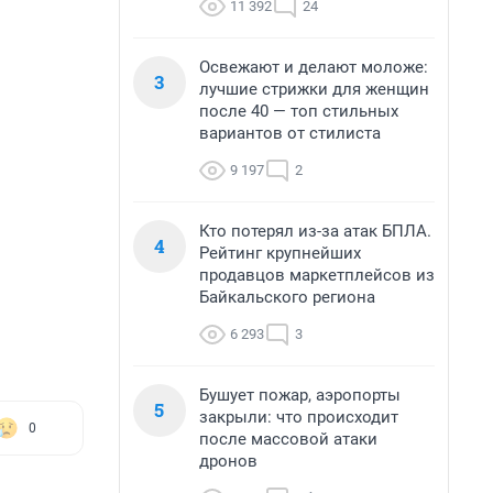
11 392
24
Освежают и делают моложе:
3
лучшие стрижки для женщин
после 40 — топ стильных
вариантов от стилиста
9 197
2
Кто потерял из-за атак БПЛА.
4
Рейтинг крупнейших
продавцов маркетплейсов из
Байкальского региона
6 293
3
Бушует пожар, аэропорты
5
закрыли: что происходит
0
после массовой атаки
дронов