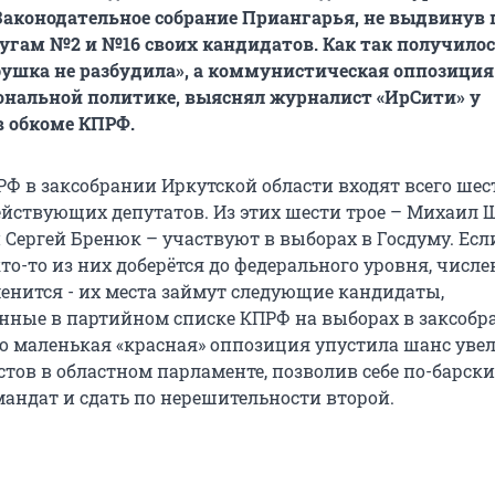
Законодательное собрание Приангарья, не выдвинув 
гам №2 и №16 своих кандидатов. Как так получилос
ушка не разбудила», а коммунистическая оппозиция
ональной политике, выяснял журналист «ИрСити» у
в обкоме КПРФ.
Ф в заксобрании Иркутской области входят всего шес
действующих депутатов. Из этих шести трое – Михаил 
 Сергей Бренюк – участвуют в выборах в Госдуму. Есл
о-то из них доберётся до федерального уровня, числе
енится - их места займут следующие кандидаты,
нные в партийном списке КПРФ на выборах в заксобр
ако маленькая «красная» оппозиция упустила шанс уве
тов в областном парламенте, позволив себе по-барски
мандат и сдать по нерешительности второй.