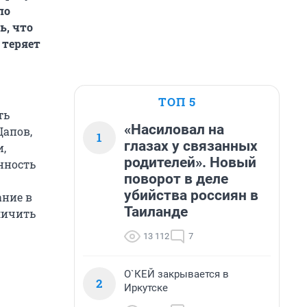
по
ь, что
 теряет
ТОП 5
ть
«Насиловал на
Щапов,
1
глазах у связанных
и,
родителей». Новый
нность
поворот в деле
убийства россиян в
ание в
Таиланде
личить
13 112
7
О`КЕЙ закрывается в
2
Иркутске