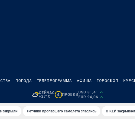
СТВА
ПОГОДА
ТЕЛЕПРОГРАММА
АФИША
ГОРОСКОП
КУРС
USD 81,41
СЕЙЧАС
4
ПРОБКИ
+27°C
EUR 94,06
е закрыли
Летчики пропавшего самолета спаслись
О`КЕЙ закрывает