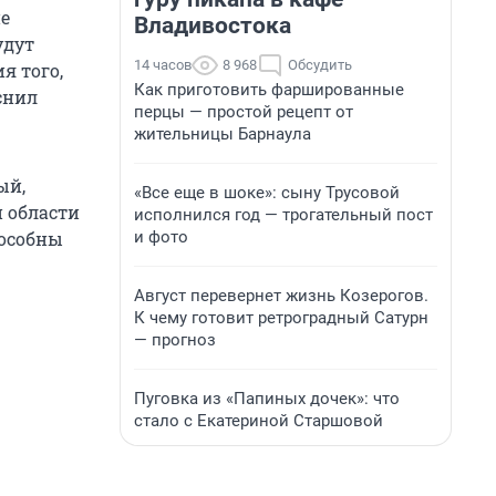
не
Владивостока
удут
14 часов
8 968
Обсудить
я того,
Как приготовить фаршированные
снил
перцы — простой рецепт от
жительницы Барнаула
ый,
«Все еще в шоке»: сыну Трусовой
 области
исполнился год — трогательный пост
и фото
пособны
Август перевернет жизнь Козерогов.
К чему готовит ретроградный Сатурн
— прогноз
Пуговка из «Папиных дочек»: что
стало с Екатериной Старшовой