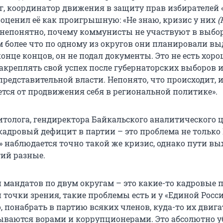
г, координатор движения в защиту прав избирателей 
 оценил её как проигрышную: «Не знаю, кризис у них
(
е непонятно, почему коммунисты не участвуют в выбо
ем более что по одному из округов они планировали в
конце концов, он не подал документы. Это не есть хоро
акреплять свой успех после губернаторских выборов 
представительной власти. Непонято, что происходит, 
тся от продвижения себя в региональной политике».
толога, гендиректора Байкальского аналитического 
 кадровый дефицит в партии – это проблема не только
» наблюдается точно такой же кризис, однако пути вы
тий разные.
 мандатов по двум округам – это какие-то кадровые
й точки зрения, такие проблемы есть и у «Единой Росси
 понабрать в партию всяких членов, куда-то их двигат
ываются ворами и коррупционерами. Это абсолютно у