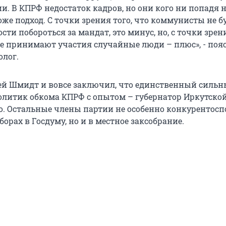
и. В КПРФ недостаток кадров, но они кого ни попадя 
оже подход. С точки зрения того, что коммунисты не б
ти побороться за мандат, это минус, но, с точки зрени
не принимают участия случайные люди – плюс», - поя
лог.
ей Шмидт и вовсе заключил, что единственный сильн
литик обкома КПРФ с опытом – губернатор Иркутской
о. Остальные члены партии не особенно конкурентос
борах в Госдуму, но и в местное заксобрание.