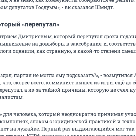
ам депутатов Госдумы», - высказался Шмидт.
оторый «перепутал»
итрием Дмитриевым, который перепутал сроки подач
выдвижение на довыборы в заксобрание, и, соответств
ологи оценили, как странную, в какой-то степени смеш
.
здал, партия не могла ему подсказать?», - возмутился
, что, скорее всего, коммунист вышел из игры ещё до е
перепутал, а из-за тайной причины, которую не счёл 
налистам.
л» для человека, который неоднократно принимал учас
кампаниях, знаком с юридической практикой и техно
лепет на лужайке. Первый раз выдвигающийся мог так 
 со стажем. КПРФ полностью провалил всю подготовку