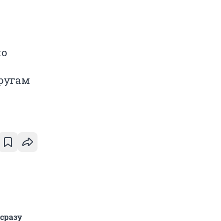
ло
кругам
сразу