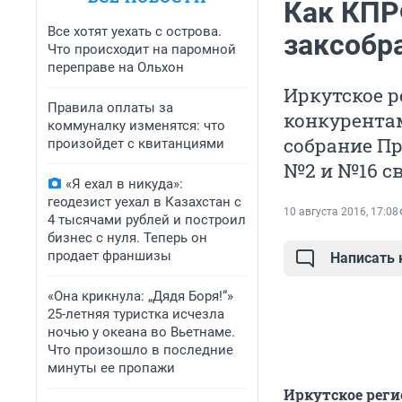
Как КПР
Все хотят уехать с острова.
заксобр
Что происходит на паромной
переправе на Ольхон
Иркутское р
Правила оплаты за
конкурентам
коммуналку изменятся: что
собрание П
произойдет с квитанциями
№2 и №16 св
«Я ехал в никуда»:
геодезист уехал в Казахстан с
10 августа 2016, 17:08
4 тысячами рублей и построил
бизнес с нуля. Теперь он
продает франшизы
Написать
«Она крикнула: „Дядя Боря!“»
25-летняя туристка исчезла
ночью у океана во Вьетнаме.
Что произошло в последние
минуты ее пропажи
Иркутское реги