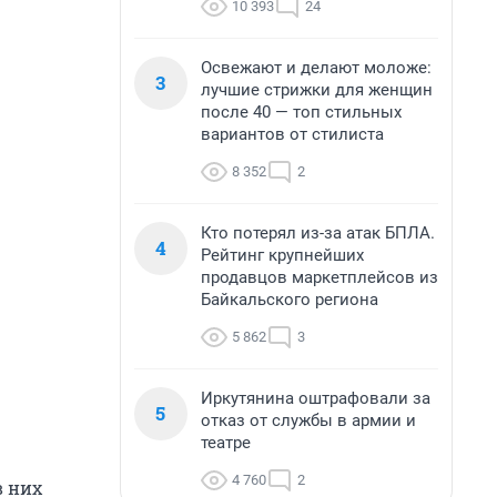
10 393
24
Освежают и делают моложе:
3
лучшие стрижки для женщин
после 40 — топ стильных
вариантов от стилиста
8 352
2
Кто потерял из-за атак БПЛА.
4
Рейтинг крупнейших
продавцов маркетплейсов из
Байкальского региона
5 862
3
Иркутянина оштрафовали за
5
отказ от службы в армии и
театре
4 760
2
в них