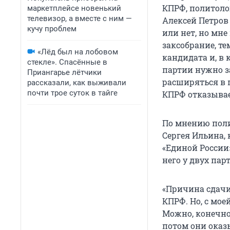
КПРФ, политоло
маркетплейсе новенький
телевизор, а вместе с ним —
Алексей Петров
кучу проблем
или нет, но мн
заксобрание, т
«Лёд был на лобовом
кандидата и, в 
стекле». Спасённые в
партии нужно з
Приангарье лётчики
расширяться в 
рассказали, как выживали
почти трое суток в тайге
КПРФ отказывае
По мнению поли
Сергея Ильина,
«Единой России
него у двух пар
«Причина сдачи
КПРФ. Но, с мое
Можно, конечно,
потом они оказ