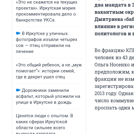
«Это не скажется на текущих
два мандата в 
проектах». Иркутская мэрия
вакантным окру
прокомментировала дело о
Дмитриева «баб
банкротстве УКСа
влияние в реги
политологов и 
В Иркутске у уличных
фотографов изъяли четырех
сов — птиц отправили на
Во фракцию КПР
лечение
человек из 43 
Ольга Носенко и
«Это общий ребенок, а не „муж
помогает“»: истории семей,
предположим, кт
где в декрет ушел отец
фракции не изм
зарегистрирова
Дорожники заменили
2013 году. Одн
асфальт, который уложили на
число коммунис
улице в Иркутске в дождь
проспать один 
Ценятся люди с опытом. В
каких сферах Иркутской
области сильнее всего
выросла зарплата