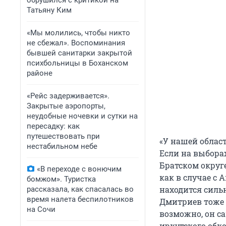
обрушился с критикой на
Татьяну Ким
«Мы молились, чтобы никто
не сбежал». Воспоминания
бывшей санитарки закрытой
психбольницы в Боханском
районе
«Рейс задерживается».
Закрытые аэропорты,
неудобные ночевки и сутки на
пересадку: как
путешествовать при
«У нашей облас
нестабильном небе
Если на выборах
Братском округ
«В переходе с вонючим
как в случае с 
бомжом». Туристка
находится силь
рассказала, как спасалась во
время налета беспилотников
Дмитриев тоже 
на Сочи
возможно, он с
иркутского обко