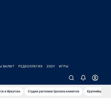
Ы ВАЛЮТ
РЕДКОЛЛЕГИЯ
ZODY
ИГРЫ
ся в Иркутске
Студия растяжки бросила клиентов
Крупнейшие про