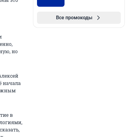
Все промокоды
и
енно,
ную, но
 Алексей
ё начала
нужным
тие в
логиями,
сказать,
 к