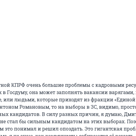
тной КПРФ очень большие проблемы с кадровыми рес
 в Госдуму, она может заполнять вакансии варягами, 
е, или людьми, которые приходят из фракции «Единой 
Антоном Романовым, то на выборы в ЗС, видимо, прост
ных кандидатов. В силу разных причин, я думаю, Дм
не стал бы сильным кандидатом на этих выборах. Поэ
ам это понимал и решил опоздать. Это гигантская про
ма, я не знаю, как коммунисты собираются её решать.