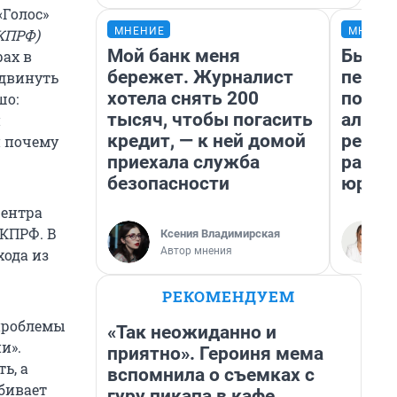
«Голос»
МНЕНИЕ
МНЕНИ
КПРФ)
Мой банк меня
Был до
рах в
бережет. Журналист
пенси
ыдвинуть
хотела снять 200
повис
шо:
тысяч, чтобы погасить
алиме
и
кредит, — к ней домой
реаль
и почему
приехала служба
разбо
безопасности
юрист
центра
 КПРФ. В
Ксения Владимирская
Автор мнения
хода из
РЕКОМЕНДУЕМ
 проблемы
«Так неожиданно и
и».
приятно». Героиня мема
ь, а
вспомнила о съемках с
бивает
гуру пикапа в кафе