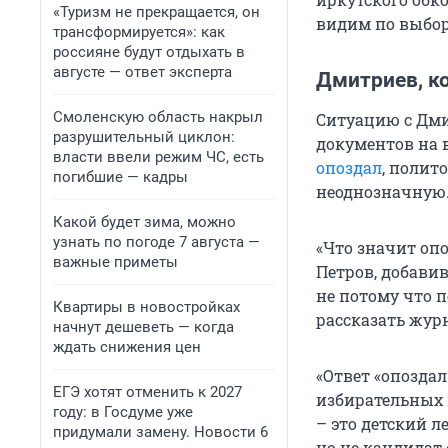
«Туризм не прекращается, он
видим по выбор
трансформируется»: как
россияне будут отдыхать в
августе — ответ эксперта
Дмитриев, к
Смоленскую область накрыл
Ситуацию с Дм
разрушительный циклон:
документов на 
власти ввели режим ЧС, есть
опоздал
, полит
погибшие — кадры
неоднозначную
Какой будет зима, можно
узнать по погоде 7 августа —
«Что значит опо
важные приметы
Петров, добавив
не потому что 
Квартиры в новостройках
рассказать жур
начнут дешеветь — когда
ждать снижения цен
«Ответ «опозда
ЕГЭ хотят отменить к 2027
избирательных 
году: в Госдуме уже
– это детский 
придумали замену. Новости 6
но не кандидат