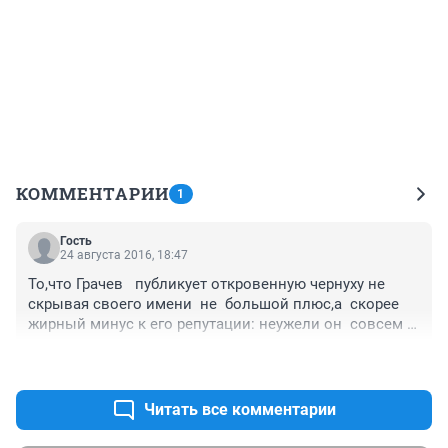
КОММЕНТАРИИ
1
Гость
24 августа 2016, 18:47
То,что Грачев   публикует откровенную чернуху не 
скрывая своего имени  не  большой плюс,а  скорее 
жирный минус к его репутации: неужели он  совсем 
ничего кроме  этого не может предложить 
+2
–1
избирателям? А ведь действительно получается 
немного:  постоянная смена партий,непродуманные 
законопроекты  и пустые обещания.
Читать все комментарии