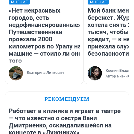
МНЕНИЕ
МНЕНИЕ
«Нет некрасивых
Мой банк меня
городов, есть
бережет. Журн
недофинансированные».
хотела снять 2
Путешественники
тысяч, чтобы п
проехали 2000
кредит, — к не
километров по Уралу на
приехала служ
машине — стоило ли оно
безопасности
того
Ксения Владим
Екатерина Литкевич
Автор мнения
РЕКОМЕНДУЕМ
Работает в клинике и играет в театре
— что известно о сестре Вани
Дмитриенко, оскандалившейся на
концерте в «Лужниках»