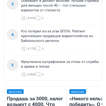
Освежают и делают моложе: лучшие стрижки
3
для женщин после 40 — топ стильных
вариантов от стилиста
8 916
2
Кто потерял из-за атак БПЛА. Рейтинг
4
крупнейших продавцов маркетплейсов из
Байкальского региона
6 178
3
Иркутянина оштрафовали за отказ от службы
5
в армии и театре
4 904
3
МНЕНИЕ
МНЕНИЕ
Продашь за 3000, налог
«Никого нельз
возьмут с 4000. Что
победить». О ч