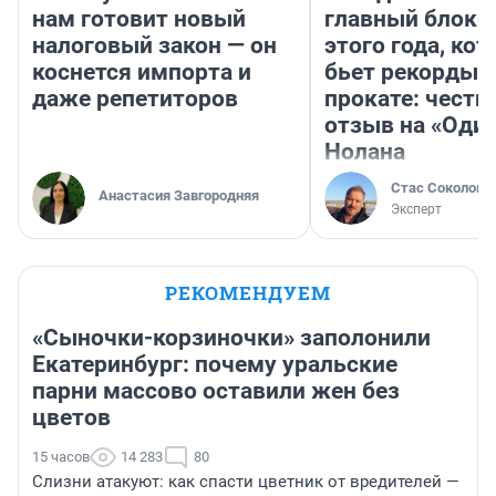
нам готовит новый
главный блокб
налоговый закон — он
этого года, ко
коснется импорта и
бьет рекорды 
даже репетиторов
прокате: честн
отзыв на «Оди
Нолана
Стас Соколов
Анастасия Завгородняя
Эксперт
РЕКОМЕНДУЕМ
«Сыночки-корзиночки» заполонили
Екатеринбург: почему уральские
парни массово оставили жен без
цветов
15 часов
14 283
80
Слизни атакуют: как спасти цветник от вредителей —