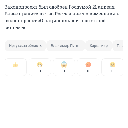
Законопроект был одобрен Госдумой 21 апреля.
Ранее правительство России внесло изменения в
законопроект «О национальной платёжной
системе».
Иркутская область
Владимир Путин
Карта Мир
Плате
0
0
0
0
0