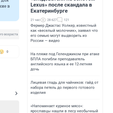
Lexus» после скандала в
ние в
Екатеринбурге
21 час
28 627
121
Фермер Джастас Уолкер, известный
как «веселый молочник», заявил что
о возраста
его семью могут выдворить из
России — видео
0
На пляже под Геленджиком при атаке
БПЛА погибли преподаватель
английского языка и ее 12-летняя
дочь
Лицевая гладь для чайников: гайд от
набора петель до первого готового
изделия
«Напоминает куриное мясо»:
ярославцы нашли в лесу необычный