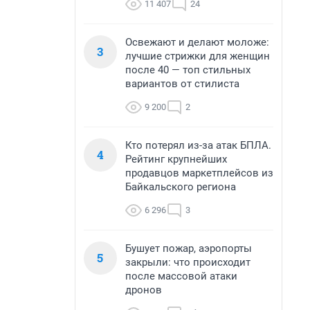
11 407
24
Освежают и делают моложе:
3
лучшие стрижки для женщин
после 40 — топ стильных
вариантов от стилиста
9 200
2
Кто потерял из-за атак БПЛА.
4
Рейтинг крупнейших
продавцов маркетплейсов из
Байкальского региона
6 296
3
Бушует пожар, аэропорты
5
закрыли: что происходит
после массовой атаки
дронов