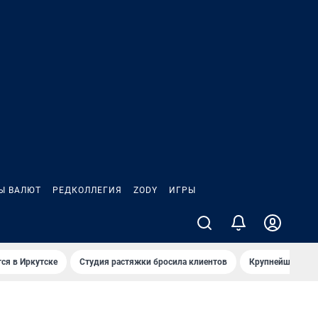
Ы ВАЛЮТ
РЕДКОЛЛЕГИЯ
ZODY
ИГРЫ
ся в Иркутске
Студия растяжки бросила клиентов
Крупнейшие про