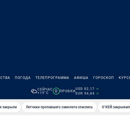
СТВА
ПОГОДА
ТЕЛЕПРОГРАММА
АФИША
ГОРОСКОП
КУРС
USD 82,17
СЕЙЧАС
0
ПРОБКИ
+19°C
EUR 94,84
е закрыли
Летчики пропавшего самолета спаслись
О`КЕЙ закрывает