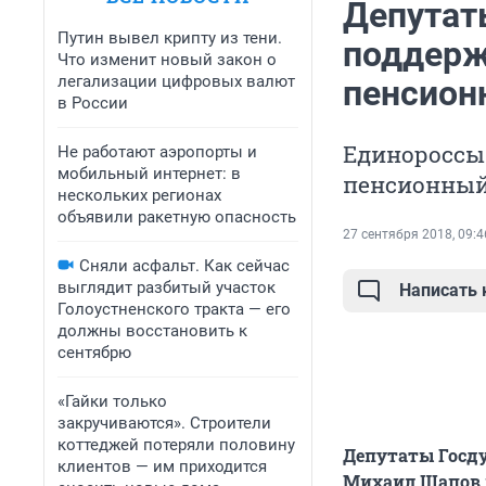
Депутат
Путин вывел крипту из тени.
поддерж
Что изменит новый закон о
легализации цифровых валют
пенсион
в России
Единороссы
Не работают аэропорты и
мобильный интернет: в
пенсионный 
нескольких регионах
объявили ракетную опасность
27 сентября 2018, 09:4
Сняли асфальт. Как сейчас
выглядит разбитый участок
Написать
Голоустненского тракта — его
должны восстановить к
сентябрю
«Гайки только
закручиваются». Строители
коттеджей потеряли половину
Депутаты Госду
клиентов — им приходится
Михаил Щапов и