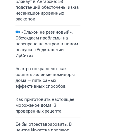
Блэкаут в Ангарске: 58
подстанций обесточены из-за
несанкционированных
раскопок
«Ольхон не резиновый».
Обсуждаем проблемы на
переправе на остров в новом
выпуске «Редколлегии
ИрСити»
Быстро покраснеют: как
соспеть зеленые помидоры
дома — пять самых
эффективных способов
Как приготовить настоящее
мороженое дома: 3
проверенных рецепта
Её бы отреставрировать. В
центре Иркутска продают