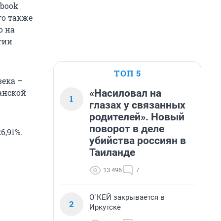
ebook
го также
о на
тии
ТОП 5
века –
«Насиловал на
анской
1
глазах у связанных
родителей». Новый
поворот в деле
6,91%.
убийства россиян в
Таиланде
13 496
7
О`КЕЙ закрывается в
2
Иркутске