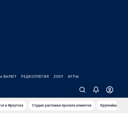
Ы ВАЛЮТ
РЕДКОЛЛЕГИЯ
ZODY
ИГРЫ
ся в Иркутске
Студия растяжки бросила клиентов
Крупнейшие про