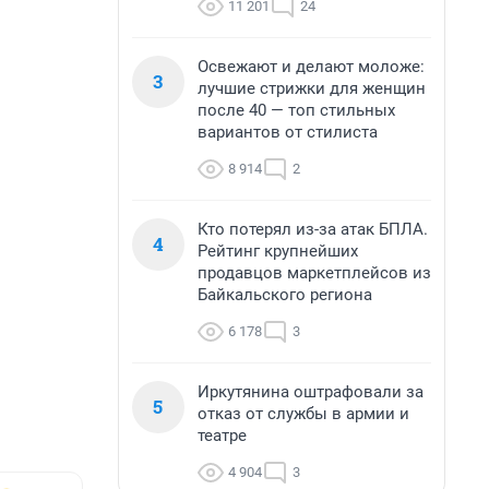
11 201
24
Освежают и делают моложе:
3
лучшие стрижки для женщин
после 40 — топ стильных
вариантов от стилиста
8 914
2
Кто потерял из-за атак БПЛА.
4
Рейтинг крупнейших
продавцов маркетплейсов из
Байкальского региона
6 178
3
Иркутянина оштрафовали за
5
отказ от службы в армии и
театре
4 904
3