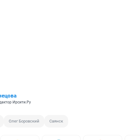
нецова
дактор Ирсити.Ру
Олег Боровский
Саянск