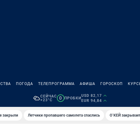
СТВА
ПОГОДА
ТЕЛЕПРОГРАММА
АФИША
ГОРОСКОП
КУРС
USD 82,17
СЕЙЧАС
0
ПРОБКИ
+23°C
EUR 94,84
е закрыли
Летчики пропавшего самолета спаслись
О`КЕЙ закрывает