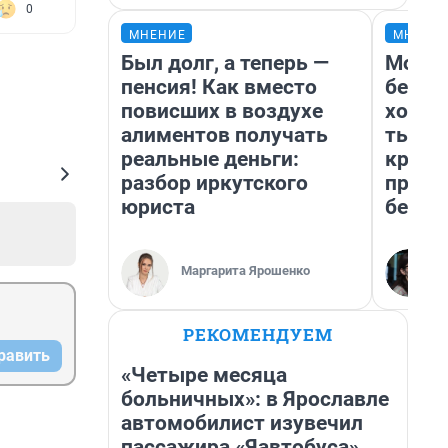
0
МНЕНИЕ
МНЕНИ
Был долг, а теперь —
Мой б
пенсия! Как вместо
береж
повисших в воздухе
хотел
алиментов получать
тысяч
реальные деньги:
креди
разбор иркутского
приех
юриста
безоп
Маргарита Ярошенко
РЕКОМЕНДУЕМ
равить
«Четыре месяца
больничных»: в Ярославле
автомобилист изувечил
пассажира «Яавтобуса»