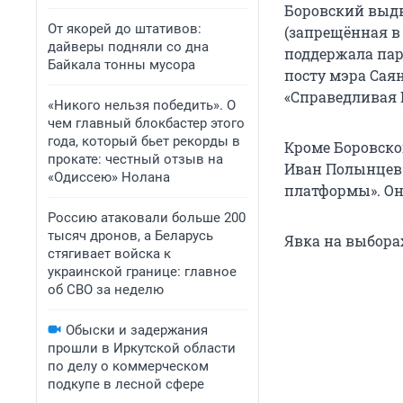
Боровский выдви
От якорей до штативов:
(запрещённая в 
дайверы подняли со дна
поддержала парт
Байкала тонны мусора
посту мэра Саян
«Справедливая 
«Никого нельзя победить». О
чем главный блокбастер этого
года, который бьет рекорды в
Кроме Боровско
прокате: честный отзыв на
Иван Полынцев 
«Одиссею» Нолана
платформы». Они
Россию атаковали больше 200
тысяч дронов, а Беларусь
Явка на выборах
стягивает войска к
украинской границе: главное
об СВО за неделю
Обыски и задержания
прошли в Иркутской области
по делу о коммерческом
подкупе в лесной сфере