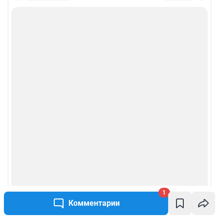
Политика использования cookies
Рекомендательные системы
Пользовательское соглашение сервиса «Подписка без баннерной
рекламы»
Политика конфиденциальности и обработки персональных данных и
правила использования сайта
© ООО «Сеть городских порталов»
© ООО «Интернет Технологии»
1
Комментарии