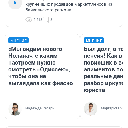
5
крупнейших продавцов маркетплейсов из
Байкальского региона
5 513
3
МНЕНИЕ
МНЕНИЕ
«Мы видим нового
Был долг, а те
Нолана»: с каким
пенсия! Как вм
настроем нужно
повисших в во
смотреть «Одиссею»,
алиментов пол
чтобы она не
реальные день
выглядела как фиаско
разбор иркутск
юриста
Надежда Губарь
Маргарита Яро