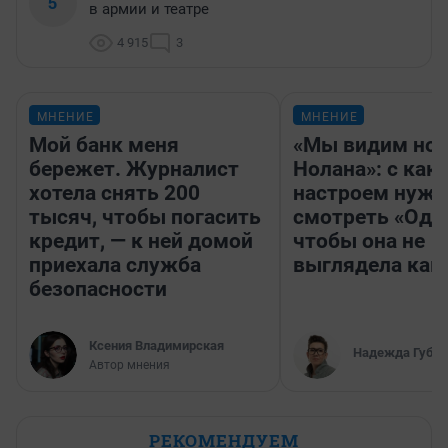
5
в армии и театре
4 915
3
МНЕНИЕ
МНЕНИЕ
Мой банк меня
«Мы видим нов
бережет. Журналист
Нолана»: с как
хотела снять 200
настроем нужн
тысяч, чтобы погасить
смотреть «Оди
кредит, — к ней домой
чтобы она не
приехала служба
выглядела как
безопасности
Ксения Владимирская
Надежда Губар
Автор мнения
РЕКОМЕНДУЕМ