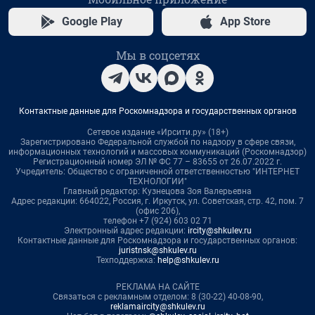
Google Play
App Store
Мы в соцсетях
Контактные данные для Роскомнадзора и государственных органов
Сетевое издание «Ирсити.ру» (18+)
Зарегистрировано Федеральной службой по надзору в сфере связи,
информационных технологий и массовых коммуникаций (Роскомнадзор)
Регистрационный номер ЭЛ № ФС 77 – 83655 от 26.07.2022 г.
Учредитель: Общество с ограниченной ответственностью "ИНТЕРНЕТ
ТЕХНОЛОГИИ"
Главный редактор: Кузнецова Зоя Валерьевна
Адрес редакции: 664022, Россия, г. Иркутск, ул. Советская, стр. 42, пом. 7
(офис 206),
телефон +7 (924) 603 02 71
Электронный адрес редакции:
ircity@shkulev.ru
Контактные данные для Роскомнадзора и государственных органов:
juristnsk@shkulev.ru
Техподдержка:
help@shkulev.ru
РЕКЛАМА НА САЙТЕ
Связаться с рекламным отделом: 8 (30-22) 40-08-90,
reklamaircity@shkulev.ru