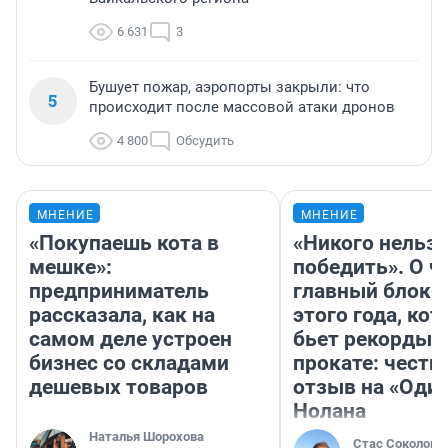
6 631
3
Бушует пожар, аэропорты закрыли: что
5
происходит после массовой атаки дронов
4 800
Обсудить
МНЕНИЕ
МНЕНИЕ
«Покупаешь кота в
«Никого нельз
мешке»:
победить». О ч
предприниматель
главный блокб
рассказала, как на
этого года, ко
самом деле устроен
бьет рекорды 
бизнес со складами
прокате: честн
дешевых товаров
отзыв на «Оди
Нолана
Наталья Шорохова
Стас Соколов