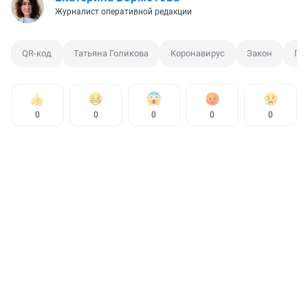
Журналист оперативной редакции
QR-код
Татьяна Голикова
Коронавирус
Закон
Го
0
0
0
0
0