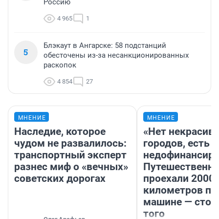
Россию
4 965
1
Блэкаут в Ангарске: 58 подстанций
5
обесточены из-за несанкционированных
раскопок
4 854
27
МНЕНИЕ
МНЕНИЕ
Наследие, которое
«Нет некрасив
чудом не развалилось:
городов, есть
транспортный эксперт
недофинансиро
разнес миф о «вечных»
Путешественн
советских дорогах
проехали 2000
километров по 
машине — стои
того