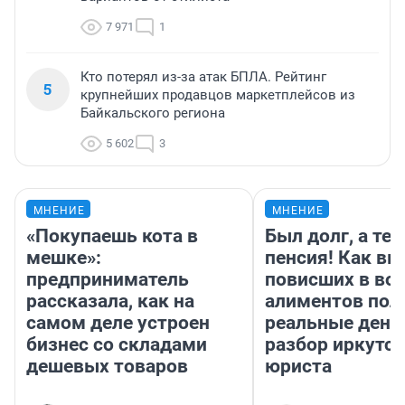
7 971
1
Кто потерял из-за атак БПЛА. Рейтинг
5
крупнейших продавцов маркетплейсов из
Байкальского региона
5 602
3
МНЕНИЕ
МНЕНИЕ
«Покупаешь кота в
Был долг, а те
мешке»:
пенсия! Как вм
предприниматель
повисших в во
рассказала, как на
алиментов пол
самом деле устроен
реальные день
бизнес со складами
разбор иркутск
дешевых товаров
юриста