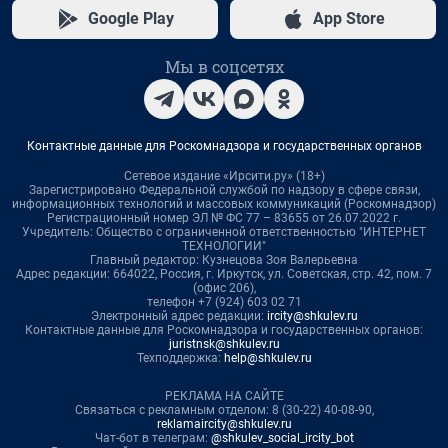
Google Play
App Store
Мы в соцсетях
Контактные данные для Роскомнадзора и государственных органов
Сетевое издание «Ирсити.ру» (18+)
Зарегистрировано Федеральной службой по надзору в сфере связи,
информационных технологий и массовых коммуникаций (Роскомнадзор)
Регистрационный номер ЭЛ № ФС 77 – 83655 от 26.07.2022 г.
Учредитель: Общество с ограниченной ответственностью "ИНТЕРНЕТ
ТЕХНОЛОГИИ"
Главный редактор: Кузнецова Зоя Валерьевна
Адрес редакции: 664022, Россия, г. Иркутск, ул. Советская, стр. 42, пом. 7
(офис 206),
телефон +7 (924) 603 02 71
Электронный адрес редакции:
ircity@shkulev.ru
Контактные данные для Роскомнадзора и государственных органов:
juristnsk@shkulev.ru
Техподдержка:
help@shkulev.ru
РЕКЛАМА НА САЙТЕ
Связаться с рекламным отделом: 8 (30-22) 40-08-90,
reklamaircity@shkulev.ru
Чат-бот в телеграм:
@shkulev_social_ircity_bot