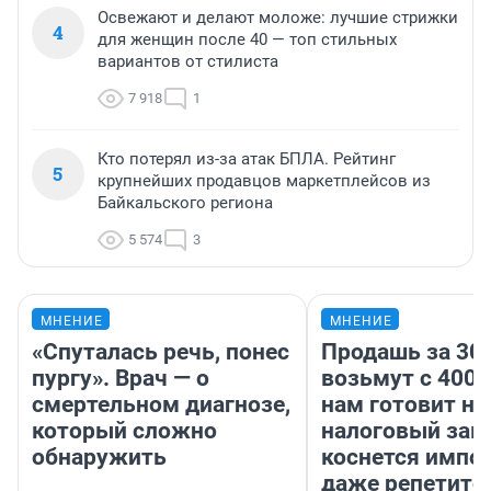
Освежают и делают моложе: лучшие стрижки
4
для женщин после 40 — топ стильных
вариантов от стилиста
7 918
1
Кто потерял из-за атак БПЛА. Рейтинг
5
крупнейших продавцов маркетплейсов из
Байкальского региона
5 574
3
МНЕНИЕ
МНЕНИЕ
«Спуталась речь, понес
Продашь за 300
пургу». Врач — о
возьмут с 4000
смертельном диагнозе,
нам готовит н
который сложно
налоговый зако
обнаружить
коснется импор
даже репетито