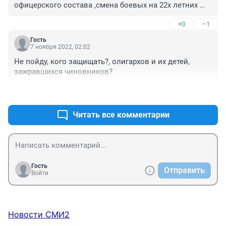
офицерского состава ,смена боевых на 22х летних 
пацанов, на территории проведения К.Т.О. на 
+0
–1
Кавказе,полный 0,не знают,не умеют,форму полные 
штаны , я офицер! Вот с таким контенгентом во главе 
Гость
воевать, смерти подобно, дадут отцов командиров 
7 ноября 2022, 02:02
военного значения, с радостью пойду не смотря что 
Не пойду, кого защищать?, олигархов и их детей, 
за 40.
зажравшихся чиновников?
+0
–0
Читать все комментарии
Гость
Отправить
Войти
Новости СМИ2