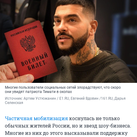
Многие пользователи социальных сетей злорадствуют, что скоро
они увидят патриота Тимати в окопах
Источник: 
Артем Устюжанин / E1.RU, Евгений Вдовин /161.RU, Дарья 
Селенская
Частичная мобилизация
коснулась не только
обычных жителей России, но и звезд шоу-бизнеса.
Многие из них до этого высказывали поддержку