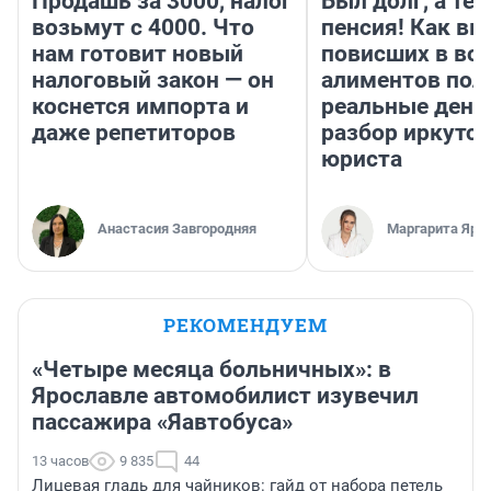
Продашь за 3000, налог
Был долг, а те
возьмут с 4000. Что
пенсия! Как вм
нам готовит новый
повисших в во
налоговый закон — он
алиментов пол
коснется импорта и
реальные день
даже репетиторов
разбор иркутск
юриста
Анастасия Завгородняя
Маргарита Яро
РЕКОМЕНДУЕМ
«Четыре месяца больничных»: в
Ярославле автомобилист изувечил
пассажира «Яавтобуса»
13 часов
9 835
44
Лицевая гладь для чайников: гайд от набора петель