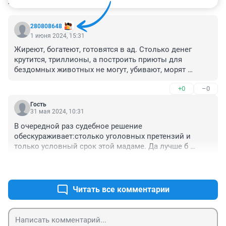
КОММЕНТАРИИ
2
280808648
1 июня 2024, 15:31
Жиреют, богатеют, готовятся в ад. Столько денег 
крутится, триллионы, а построить приюты для 
бездомных животных не могут, убивают, морят 
голодом, калечат...... Нелюди. Это нелюди - кто 
+0
–0
богатеет не в Бога, а в свою алчность и ненасытность
Гость
31 мая 2024, 10:31
В очередной раз судебное решение 
обескураживает:столько уголовных претензий и 
только условный срок этой мадаме. Да лучше б 
вместо 6 условных лет,дали бы хотя бы 2 года 
+2
–0
реальных, а то снова эти денежные мешки выйдут 
сухими из воды. Яркий пример горе-застройщик 
Кузнецов(печально известный дом на Пискунова,40 
Читать все комментарии
и не только!!!). Не только не посадили,но и не 
запретили заниматься стройками и как 
результат,масса обманутых людей, а мошенник 