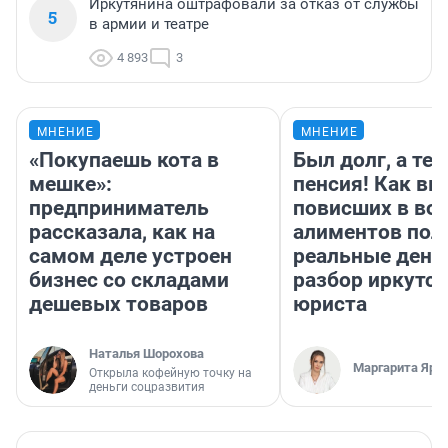
Иркутянина оштрафовали за отказ от службы
5
в армии и театре
4 893
3
МНЕНИЕ
МНЕНИЕ
«Покупаешь кота в
Был долг, а те
мешке»:
пенсия! Как вм
предприниматель
повисших в во
рассказала, как на
алиментов пол
самом деле устроен
реальные день
бизнес со складами
разбор иркутск
дешевых товаров
юриста
Наталья Шорохова
Маргарита Яро
Открыла кофейную точку на
деньги соцразвития