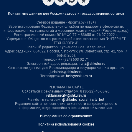
Контактные данные для Роскомнадзора и государственных органов
Сетевое издание «Ирсити.ру» (18+)
Зарегистрировано Федеральной службой по надзору в сфере связи,
информационных технологий и массовых коммуникаций (Роскомнадзор)
Регистрационный номер ЭЛ № ФС 77 – 83655 от 26.07.2022 г.
Учредитель: Общество с ограниченной ответственностью "ИНТЕРНЕТ
ТЕХНОЛОГИИ"
Главный редактор: Кузнецова Зоя Валерьевна
Адрес редакции: 664022, Россия, г. Иркутск, ул. Советская, стр. 42, пом. 7
(офис 206),
телефон +7 (924) 603 02 71
Электронный адрес редакции:
ircity@shkulev.ru
Контактные данные для Роскомнадзора и государственных органов:
juristnsk@shkulev.ru
Техподдержка:
help@shkulev.ru
РЕКЛАМА НА САЙТЕ
Связаться с рекламным отделом: 8 (30-22) 40-08-90,
reklamaircity@shkulev.ru
Чат-бот в телеграм:
@shkulev_social_ircity_bot
Редакция сайта не несет ответственности за достоверность
информации, содержащейся в рекламных объявлениях.
Информация об ограничениях
Политика использования cookies