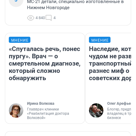
МС-21 детали, специально изготовленные в
Нижнем Новгороде
4 840
4
МНЕНИЕ
МНЕНИЕ
«Спуталась речь, понес
Наследие, кото
пургу». Врач — о
чудом не разва
смертельном диагнозе,
транспортный 
который сложно
разнес миф о 
обнаружить
советских доро
Ирина Волкова
Олег Арефьев
Главврач клиники
Блогер, предпри
«Реабилитация доктора
владелец в тра
Волковой»
бизнесе