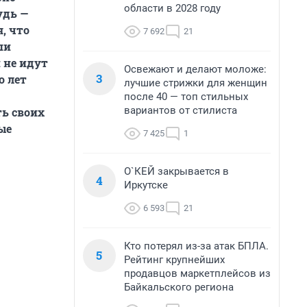
области в 2028 году
удь —
, что
7 692
21
ши
 не идут
Освежают и делают моложе:
3
о лет
лучшие стрижки для женщин
после 40 — топ стильных
вариантов от стилиста
ь своих
ые
7 425
1
О`КЕЙ закрывается в
4
Иркутске
6 593
21
Кто потерял из-за атак БПЛА.
5
Рейтинг крупнейших
продавцов маркетплейсов из
Байкальского региона