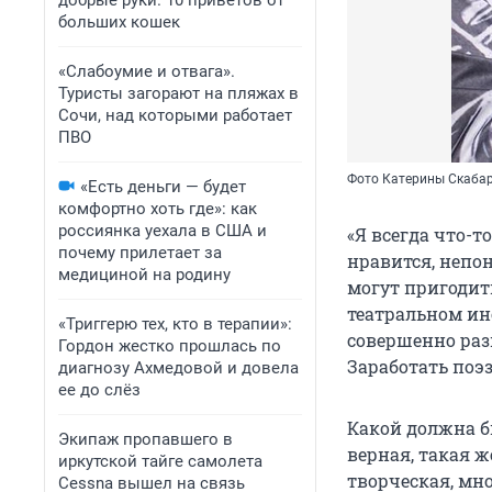
добрые руки. 10 приветов от
больших кошек
«Слабоумие и отвага».
Туристы загорают на пляжах в
Сочи, над которыми работает
ПВО
Фото Катерины Скаба
«Есть деньги — будет
комфортно хоть где»: как
россиянка уехала в США и
«Я всегда что-то
почему прилетает за
нравится, непо
медициной на родину
могут пригодит
театральном ин
«Триггерю тех, кто в терапии»:
совершенно раз
Гордон жестко прошлась по
Заработать поэз
диагнозу Ахмедовой и довела
ее до слёз
Какой должна б
Экипаж пропавшего в
верная, такая ж
иркутской тайге самолета
творческая, мн
Cessna вышел на связь