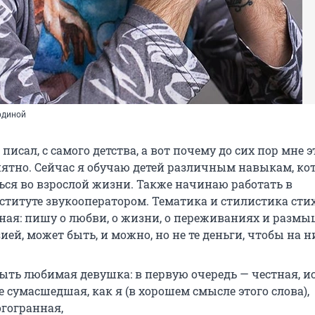
рдиной
 писал, с самого детства, а вот почему до сих пор мне э
нятно. Сейчас я обучаю детей различным навыкам, ко
ься во взрослой жизни. Также начинаю работать в
ституте звукооператором. Тематика и стилистика сти
ная: пишу о любви, о жизни, о переживаниях и размы
ией, может быть, и можно, но не те деньги, чтобы на н
ыть любимая девушка: в первую очередь — честная, и
е сумасшедшая, как я (в хорошем смысле этого слова),
огогранная,