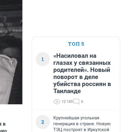
ТОП 5
«Насиловал на
1
глазах у связанных
родителей». Новый
поворот в деле
убийства россиян в
Таиланде
12 189
6
Крупнейшая угольная
2
я в
генерация в стране. Новую
ТЭЦ построят в Иркутской
рно