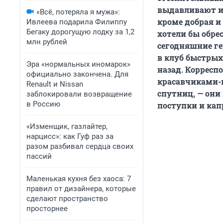
выдавливают из
«Всё, потеряла я мужа»:
кроме добрая и
Ивлеева подарила Филиппу
Бегаку дорогущую лодку за 1,2
хотели бы обре
млн рублей
сегодняшние гер
в клуб быстрых
Эра «нормальных иномарок»
назад. Коррес
официально закончена. Для
красавчиками-п
Renault и Nissan
спутниц, — он
заблокировали возвращение
в Россию
поступки и кап
«Изменщик, газлайтер,
нарцисс»: как Гуф раз за
разом разбивал сердца своих
пассий
Маленькая кухня без хаоса: 7
правил от дизайнера, которые
сделают пространство
просторнее