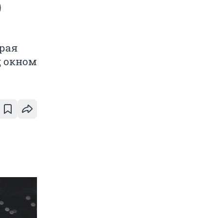
)
рая
д окном