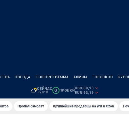
СТВА
ПОГОДА
ТЕЛЕПРОГРАММА
АФИША
ГОРОСКОП
КУРС
USD 80,93
СЕЙЧАС
0
ПРОБКИ
+28°C
EUR 93,19
ентов
Пропал самолет
Крупнейшие продавцы на WB и Ozon
Поч