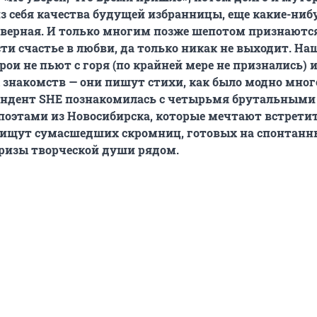
 себя качества будущей избранницы, еще какие-ниб
 верная. И только многим позже шепотом признаются
сти счастье в любви, да только никак не выходит. На
ои не пьют с горя (по крайней мере не признались) и
 знакомств — они пишут стихи, как было модно мног
пондент SHE познакомилась с четырьмя брутальными
оэтами из Новосибирска, которые мечтают встретит
и ищут сумасшедших скромниц, готовых на спонтанн
ризы творческой души рядом.