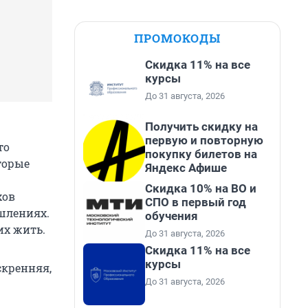
ПРОМОКОДЫ
Скидка 11% на все
курсы
До 31 августа, 2026
Получить скидку на
первую и повторную
то
покупку билетов на
торые
Яндекс Афише
Скидка 10% на ВО и
хов
СПО в первый год
шлениях.
обучения
их жить.
До 31 августа, 2026
Скидка 11% на все
курсы
скренняя,
До 31 августа, 2026