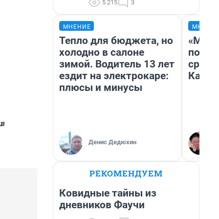
5 215
3
МНЕНИЕ
МНЕНИ
Тепло для бюджета, но
«Маши
холодно в салоне
полет
зимой. Водитель 13 лет
сравн
ездит на электрокаре:
Казах
плюсы и минусы
 в
Денис Дедюхин
РЕКОМЕНДУЕМ
Ковидные тайны из
дневников Фаучи