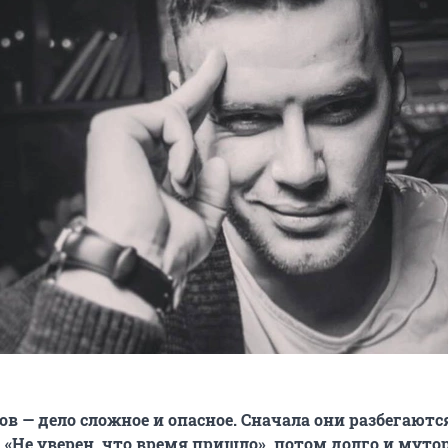
ов — дело сложное и опасное. Сначала они разбегаютс
 «Не уверен, что время пришло», потом долго и муто