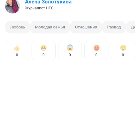
Алёна Золотухина
Журналист НГС
Любовь
Молодая семья
Отношения
Развод
Дев
0
0
0
0
0