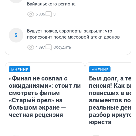
Байкальского региона
6 836
3
Бушует пожар, аэропорты закрыли: что
5
происходит после массовой атаки дронов
4 897
Обсудить
МНЕНИЕ
МНЕНИЕ
«Финал не совпал с
Был долг, а те
ожиданиями»: стоит ли
пенсия! Как вм
смотреть фильм
повисших в во
«Старый орел» на
алиментов пол
большом экране —
реальные день
честная рецензия
разбор иркутск
юриста