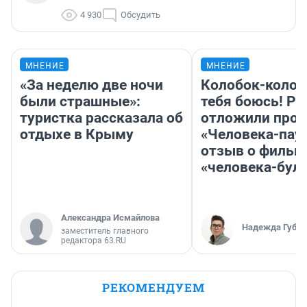
4 930
Обсудить
МНЕНИЕ
МНЕНИЕ
«За неделю две ночи
Колобок-колобо
были страшные»:
тебя боюсь! Ра
туристка рассказала об
отложили прок
отдыхе в Крыму
«Человека-пау
отзыв о фильм
«человека-бул
Александра Исмайлова
Надежда Губар
заместитель главного
редактора 63.RU
РЕКОМЕНДУЕМ