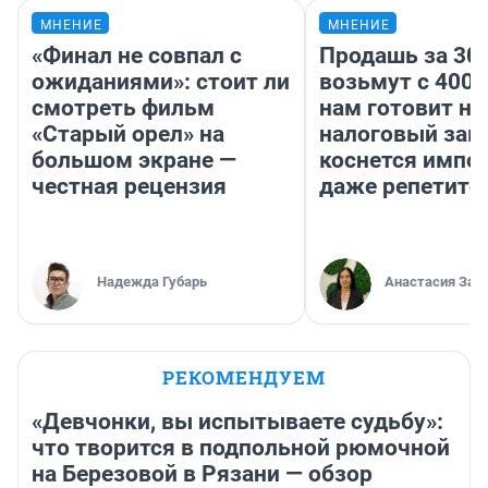
МНЕНИЕ
МНЕНИЕ
«Финал не совпал с
Продашь за 300
ожиданиями»: стоит ли
возьмут с 4000
смотреть фильм
нам готовит н
«Старый орел» на
налоговый зако
большом экране —
коснется импор
честная рецензия
даже репетито
Надежда Губарь
Анастасия Зав
РЕКОМЕНДУЕМ
«Девчонки, вы испытываете судьбу»:
что творится в подпольной рюмочной
на Березовой в Рязани — обзор