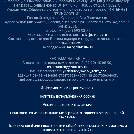
информационных технологий и массовых коммуникаций (Роскомнадзор)
Регистрационный номер ЭЛ № ФС 77 – 83655 от 26.07.2022 г.
Учредитель: Общество с ограниченной ответственностью "ИНТЕРНЕТ
ТЕХНОЛОГИИ"
Главный редактор: Кузнецова Зоя Валерьевна
Адрес редакции: 664022, Россия, г. Иркутск, ул. Советская, стр. 42, пом. 7
(офис 206),
телефон +7 (924) 603 02 71
Электронный адрес редакции:
ircity@shkulev.ru
Контактные данные для Роскомнадзора и государственных органов:
juristnsk@shkulev.ru
Техподдержка:
help@shkulev.ru
РЕКЛАМА НА САЙТЕ
Связаться с рекламным отделом: 8 (30-22) 40-08-90,
reklamaircity@shkulev.ru
Чат-бот в телеграм:
@shkulev_social_ircity_bot
Редакция сайта не несет ответственности за достоверность
информации, содержащейся в рекламных объявлениях.
Информация об ограничениях
Политика использования cookies
Рекомендательные системы
Пользовательское соглашение сервиса «Подписка без баннерной
рекламы»
Политика конфиденциальности и обработки персональных данных и
правила использования сайта