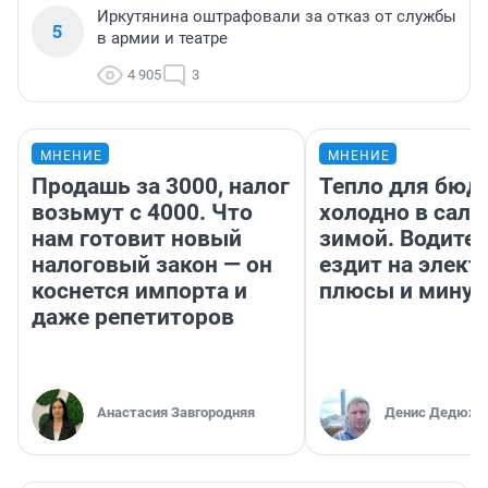
Иркутянина оштрафовали за отказ от службы
5
в армии и театре
4 905
3
МНЕНИЕ
МНЕНИЕ
Продашь за 3000, налог
Тепло для бюд
возьмут с 4000. Что
холодно в сало
нам готовит новый
зимой. Водител
налоговый закон — он
ездит на элект
коснется импорта и
плюсы и мину
даже репетиторов
Анастасия Завгородняя
Денис Дедюхи