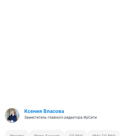
Ксения Власова
Заместитель главного редактора ИрСити
Иркутск
Игорь Бычков
СО РАН
ИНЦ СО РАН