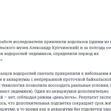
 работе исследователи привлекли водолазов (одним из
льского музея Александр Купчинский) и за полгода с
цов водорослей-эндемиков, определили период их
».
разцов водорослей сначала прикрепили к небольшим 
и в аквариумы с непрерывной проточной байкальско
 технология позволила воссоздать реальные условия, 
ают эндемики). Один из аквариумов дополнительно
й — нет, соблюдая режим «день/ночь». Результат эксп
лось, что дополнительная подсветка сокращает срок ж
ариуме, в то время как в аквариуме без подсветки уда