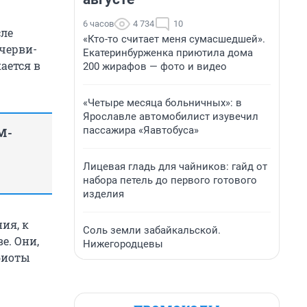
6 часов
4 734
10
сле
«Кто-то считает меня сумасшедшей».
 черви-
Екатеринбурженка приютила дома
ается в
200 жирафов — фото и видео
«Четыре месяца больничных»: в
Ярославле автомобилист изувечил
пассажира «Яавтобуса»
M-
Лицевая гладь для чайников: гайд от
набора петель до первого готового
изделия
ия, к
Соль земли забайкальской.
е. Они,
Нижегородцевы
биоты