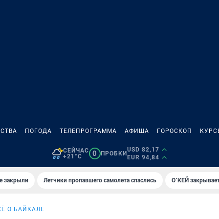
СТВА
ПОГОДА
ТЕЛЕПРОГРАММА
АФИША
ГОРОСКОП
КУРС
USD 82,17
СЕЙЧАС
0
ПРОБКИ
+21°C
EUR 94,84
е закрыли
Летчики пропавшего самолета спаслись
О`КЕЙ закрывает
СЁ О БАЙКАЛЕ