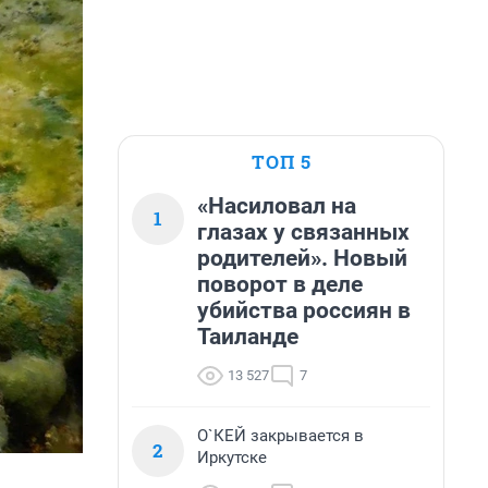
ТОП 5
«Насиловал на
1
глазах у связанных
родителей». Новый
поворот в деле
убийства россиян в
Таиланде
13 527
7
О`КЕЙ закрывается в
2
Иркутске