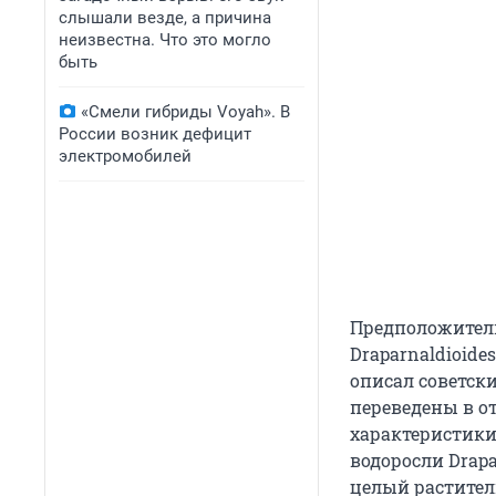
слышали везде, а причина
неизвестна. Что это могло
быть
«Смели гибриды Voyah». В
России возник дефицит
электромобилей
Предположитель
Draparnaldioide
описал советск
переведены в от
характеристики
водоросли Drap
целый растител