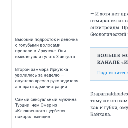
— И хотя нет п
отмирания их в
энхитреиды. Пр
биологический 
Высокий подросток и девочка
с голубыми волосами
пропали в Иркутске. Они
БОЛЬШЕ НО
вместе ушли гулять 3 августа
КАНАЛЕ «
Второй заммэра Иркутска
Подпишитесь,
уволилась за неделю —
опустело кресло руководителя
аппарата администрации
Draparnaldioid
Самый сексуальный мужчина
тому же это са
Турции: чем Омер из
как и губки, о
«Клюквенного щербета»
Байкала.
покорил женщин