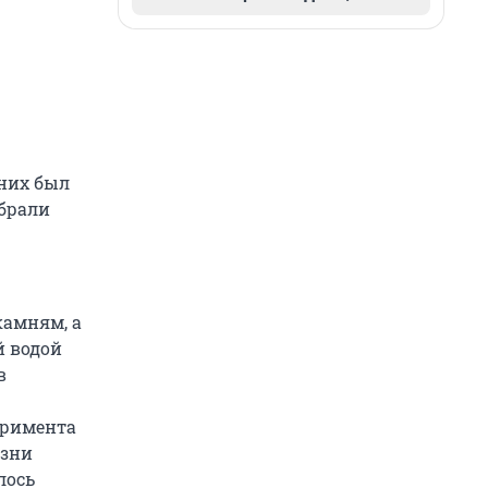
 них был
обрали
камням, а
й водой
в
еримента
изни
лось