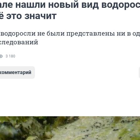
але нашли новый вид водоро
ё это значит
 водоросли не были представлены ни в о
следований
3 180
 комментарий