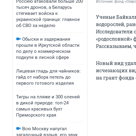
Россию атаковали больше 200
Источник: 
фонд «Озер
тысяч дронов, а Беларусь
стягивает войска к
Ученые Байкаль
украинской границе: главное
водорослей, ра
об СВО за неделю
Исследователи 
«родословной» ф
Обыски и задержания
прошли в Иркутской области
Рассказываем, ч
по делу о коммерческом
подкупе в лесной сфере
Новый вид удало
исчезающих вид
Лицевая гладь для чайников:
гайд от набора петель до
на грант фонда 
первого готового изделия
Тигры на пляже и 300 оленей
в дикой природе: топ-24
самых красивых бухт
Приморского края
Всю Москву напугал
загадочный взрыв: его звук