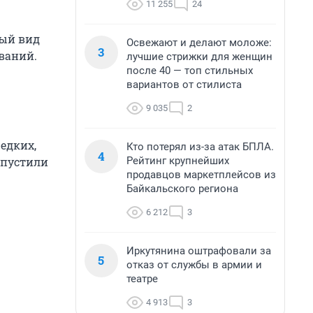
11 255
24
вый вид
Освежают и делают моложе:
3
ваний.
лучшие стрижки для женщин
после 40 — топ стильных
вариантов от стилиста
9 035
2
едких,
Кто потерял из-за атак БПЛА.
4
Рейтинг крупнейших
апустили
продавцов маркетплейсов из
Байкальского региона
6 212
3
Иркутянина оштрафовали за
5
отказ от службы в армии и
театре
4 913
3