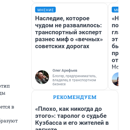
МНЕНИЕ
МНЕНИ
Наследие, которое
«Нико
чудом не развалилось:
побед
транспортный эксперт
главн
разнес миф о «вечных»
этого
советских дорогах
бьет 
прока
отзыв
Нолан
Олег Арефьев
Блогер, предприниматель,
владелец в транспортном
бизнесе
отип
оды
РЕКОМЕНДУЕМ
ется в
«Плохо, как никогда до
этого»: таролог о судьбе
бразуют
Кузбасса и его жителей в
августе