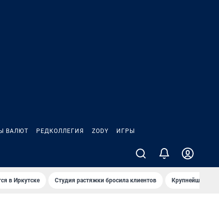
Ы ВАЛЮТ
РЕДКОЛЛЕГИЯ
ZODY
ИГРЫ
ся в Иркутске
Студия растяжки бросила клиентов
Крупнейшие про