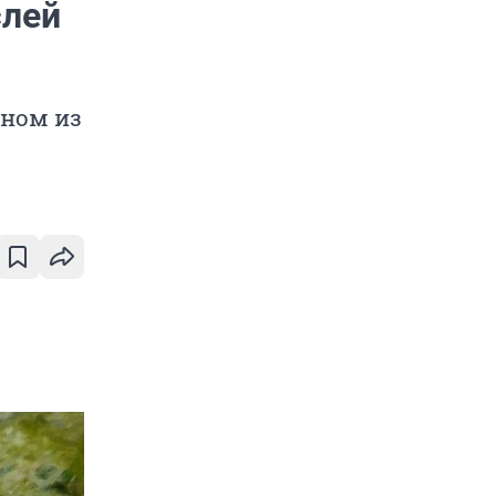
слей
дном из