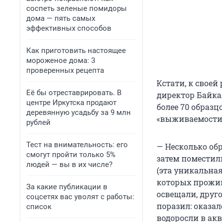
соспеть зеленые помидоры
дома — пять самых
эффективных способов
Как приготовить настоящее
мороженое дома: 3
проверенных рецепта
Кстати, к своей
Её бы отреставрировать. В
директор Байка
центре Иркутска продают
более 70 образ
деревянную усадьбу за 9 млн
«выживаемости
рублей
Тест на внимательность: его
— Несколько об
смогут пройти только 5%
затем поместил
людей — вы в их числе?
(эта уникальная
которых прожив
За какие публикации в
освещали, друго
соцсетях вас уволят с работы:
поразил: оказа
список
водоросли в акв