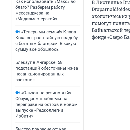
Как использовать «Макс» во
В Листвянке Dr
благо? Разберем работу
Draparnaldioid
мессенджера на
экологических 
«Медиамастерской»
помогут понять
Байкальской тер
«Теперь мы семья!» Клава
фонде «Озеро Ба
Кока сыграла тайную свадьбу
с богатым блогером. В какую
сумму всё обошлось
Блэкаут в Ангарске: 58
подстанций обесточены из-за
несанкционированных
раскопок
«Ольхон не резиновый».
Обсуждаем проблемы на
переправе на остров в новом
выпуске «Редколлегии
ИрСити»
Быстро покраснеют: как