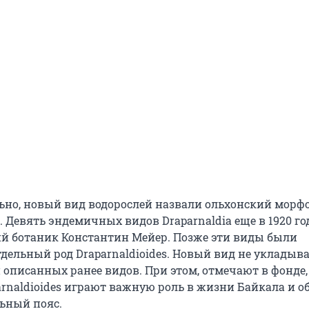
но, новый вид водорослей назвали ольхонский морф
s. Девять эндемичных видов Draparnaldia еще в 1920 г
ий ботаник Константин Мейер. Позже эти виды были
дельный род Draparnaldioides. Новый вид не укладыва
 описанных ранее видов. При этом, отмечают в фонде,
arnaldioides играют важную роль в жизни Байкала и о
ьный пояс.