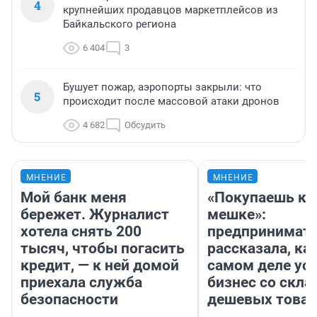
4
крупнейших продавцов маркетплейсов из
Байкальского региона
6 404
3
Бушует пожар, аэропорты закрыли: что
5
происходит после массовой атаки дронов
4 682
Обсудить
МНЕНИЕ
МНЕНИЕ
Мой банк меня
«Покупаешь ко
бережет. Журналист
мешке»:
хотела снять 200
предпринимат
тысяч, чтобы погасить
рассказала, как
кредит, — к ней домой
самом деле ус
приехала служба
бизнес со скл
безопасности
дешевых това